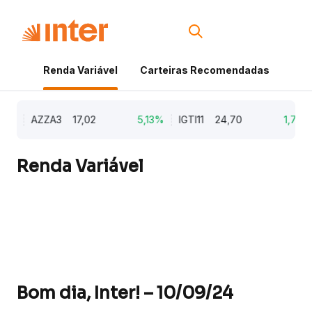
Renda Variável
Carteiras Recomendadas
Cri
9%
AZZA3
17,02
5,13%
IGTI11
24,70
1,77%
Renda Variável
Bom dia, Inter! – 10/09/24