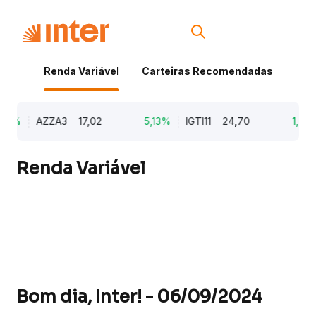
Renda Variável
Carteiras Recomendadas
Cri
79%
AZZA3
17,02
5,13%
IGTI11
24,70
1,77%
Renda Variável
Bom dia, Inter! - 06/09/2024