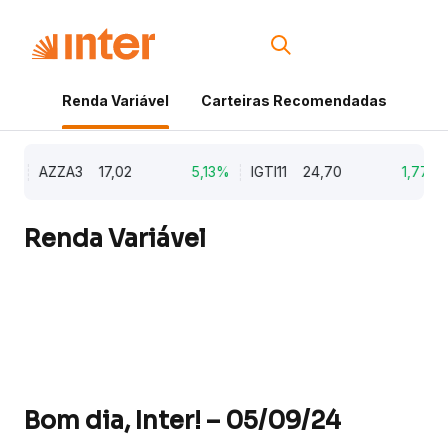
Renda Variável
Carteiras Recomendadas
Cri
%
AZZA3
17,02
5,13%
IGTI11
24,70
1,77%
Renda Variável
Bom dia, Inter! – 05/09/24