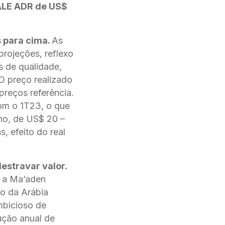
VALE ADR de US$
os para cima.
As
jeções, reflexo
s de qualidade,
 preço realizado
reços referência.
com o 1T23, o que
no, de US$ 20 –
s, efeito do real
destravar valor.
e a Ma’aden
o da Arábia
mbicioso de
ção anual de