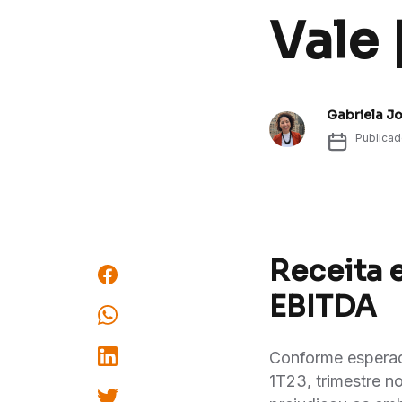
Vale 
Gabriela J
Publica
Receita 
EBITDA
Conforme esperad
1T23, trimestre n