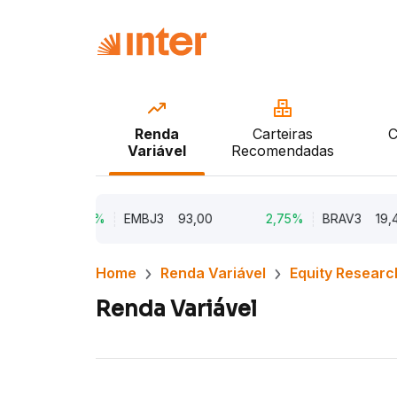
Renda
Carteiras
C
Variável
Recomendadas
5,62%
EMBJ3
93,00
2,75%
BRAV3
19,45
Home
Renda Variável
Equity Researc
Renda Variável