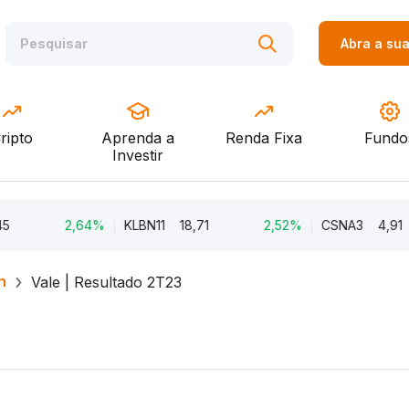
Abra a su
ripto
Aprenda a
Renda Fixa
Fundo
Investir
2,64%
KLBN11
18,71
2,52%
CSNA3
4,91
h
Vale | Resultado 2T23