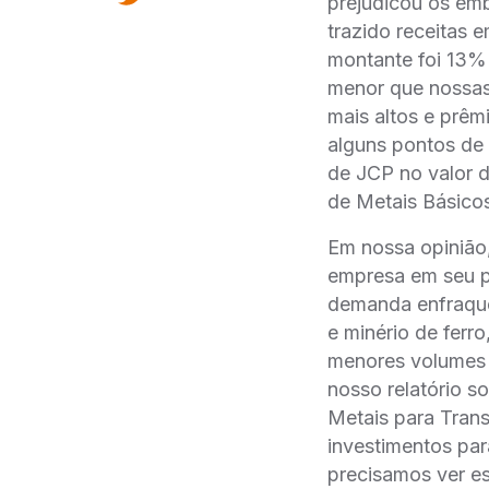
prejudicou os emb
trazido receitas 
montante foi 13%
menor que nossas
mais altos e prê
alguns pontos de 
de JCP no valor 
de Metais Básico
Em nossa opinião
empresa em seu p
demanda enfraque
e minério de ferr
menores volumes 
nosso relatório s
Metais para Trans
investimentos par
precisamos ver es