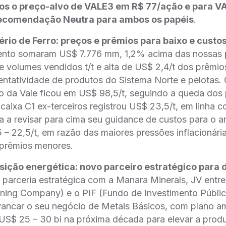
 o preço-alvo de VALE3 em R$ 77/ação e para 
recomendação Neutra para ambos os papéis
.
ério de Ferro: preços e prêmios para baixo e cust
ento somaram US$ 7.776 mm, 1,2% acima das nossas pro
de volumes vendidos t/t e alta de US$ 2,4/t dos prêmio
ntatividade de produtos do Sistema Norte e pelotas. O
ro da Vale ficou em US$ 98,5/t, seguindo a queda dos p
caixa C1 ex-terceiros registrou US$ 23,5/t, em linha 
 a revisar para cima seu guidance de custos para o a
 – 22,5/t, em razão das maiores pressões inflacionária
prêmios menores.
ição energética: novo parceiro estratégico para 
 parceria estratégica com a Manara Minerals, JV entr
ning Company) e o PIF (Fundo de Investimento Públic
vancar o seu negócio de Metais Básicos, com plano a
US$ 25 – 30 bi na próxima década para elevar a produ