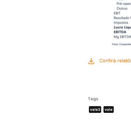
Confira relató
Tags
vale3
vale