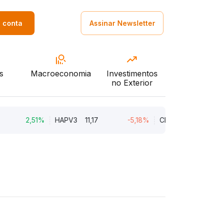
a conta
Assinar Newsletter
s
Macroeconomia
Investimentos
no Exterior
2,51%
HAPV3
11,17
-5,18%
CEAB3
9,34