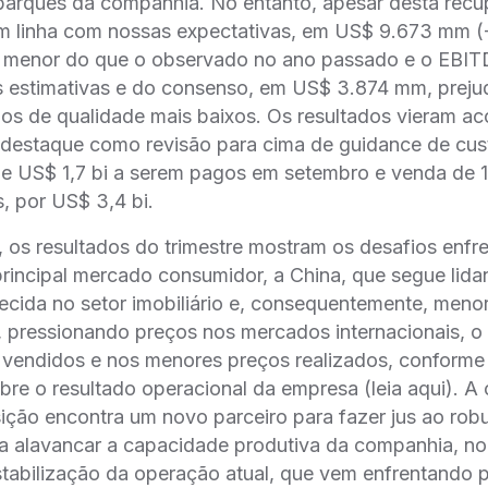
arques da companhia. No entanto, apesar desta recupe
em linha com nossas expectativas, em US$ 9.673 mm (
 menor do que o observado no ano passado e o EBIT
 estimativas e do consenso, em US$ 3.874 mm, preju
mios de qualidade mais baixos. Os resultados vieram
destaque como revisão para cima de guidance de custos
de US$ 1,7 bi a serem pagos em setembro e venda de 1
s, por US$ 3,4 bi.
, os resultados do trimestre mostram os desafios enfr
rincipal mercado consumidor, a China, que segue lid
cida no setor imobiliário e, consequentemente, meno
o, pressionando preços nos mercados internacionais, o
vendidos e nos menores preços realizados, conform
obre o resultado operacional da empresa (leia aqui). A 
ição encontra um novo parceiro para fazer jus ao rob
a alavancar a capacidade produtiva da companhia, no 
tabilização da operação atual, que vem enfrentando 