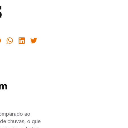
3
em
 comparado ao
 de chuvas, o que