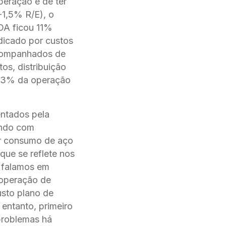
ração e de ter
-1,5% R/E), o
DA ficou 11%
dicado por custos
 acompanhados de
, distribuição
3% da operação
entados pela
ando com
r consumo de aço
 que se reflete nos
e falamos em
operação de
usto plano de
entanto, primeiro
problemas há