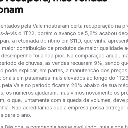
onam
entados pela Vale mostraram certa recuperação na p
 vis-à-vis o 1T22, porém o avanço de 5,8% acabou d
para a retomada do ritmo em S11D, que vinha aprese
 maior contribuição de produtos de maior qualidade ao
o desempenho foi ainda pior. Na comparação anual, m
período de chuvas, as vendas recuaram 9%, sendo que
so pode explicar, em partes, a manutenção dos preço
cionais em patamares mais elevados ao longo do 1T2
pela Vale no período ficaram 28% abaixo de sua médi
s, os números ajudaram, mas vimos novamente os pr
em, o que, juntamente com a queda de volumes, deve p
nhia. Não acreditamos que a empresa possa entregar 
s para o ano.
is Básicos, a companhia segue evoluindo, mas ainda 