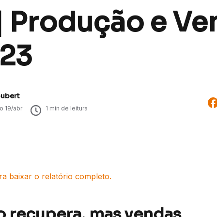
 | Produção e Ve
T23
oubert
do
19/abr
1
min de leitura
ra baixar o relatório completo.
 recupera, mas vendas