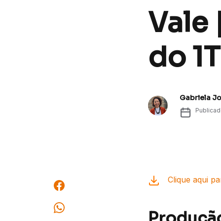
Vale
do 1
Gabriela J
Publica
Clique aqui pa
Produção