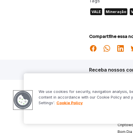
Tags
VALE
Mineração
Compartilhe essa no
Receba nossos con
We use cookies for security, navigation analysis, b
content in accordance with our Cookie Policy and y
Siga o Inter
Desta
Settings'.
Cookie Policy
Market S
Inter Fo
Criptowo
Bom Dia 