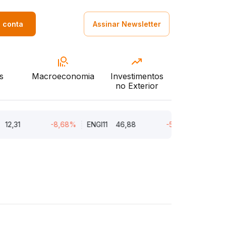
a conta
Assinar Newsletter
s
Macroeconomia
Investimentos
no Exterior
,31
-8,68%
ENGI11
46,88
-5,22%
CMIN3
5,