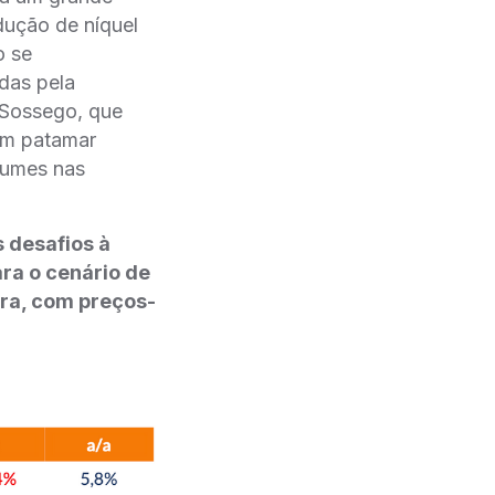
dução de níquel
o se
das pela
 Sossego, que
em patamar
olumes nas
 desafios à
ra o cenário de
ra, com preços-