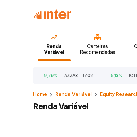
Renda
Carteiras
C
Variável
Recomendadas
3
18,96
9,79%
AZZA3
17,02
5,13%
IGTI11
Home
Renda Variável
Equity Researc
Renda Variável