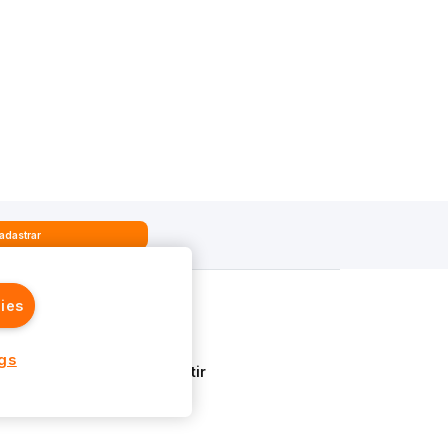
adastrar
ies
Quem Somos
ngs
Aprenda a Investir