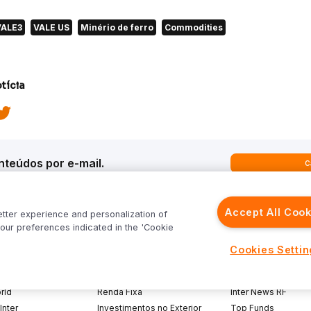
VALE3
VALE US
Minério de ferro
Commodities
tícia
teúdos por e-mail.
C
Accept All Cook
etter experience and personalization of
our preferences indicated in the 'Cookie
ques
Análises
Inter News
Cookies Setti
trategy
Macroeconomia
Inter Strategy
recast
Renda Variável
Inter News RV
rld
Renda Fixa
Inter News RF
Inter
Investimentos no Exterior
Top Funds