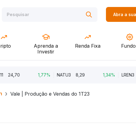
Abra a su
ripto
Aprenda a
Renda Fixa
Fundo
Investir
24,70
1,77%
NATU3
8,29
1,34%
LREN3
12
h
Vale | Produção e Vendas do 1T23