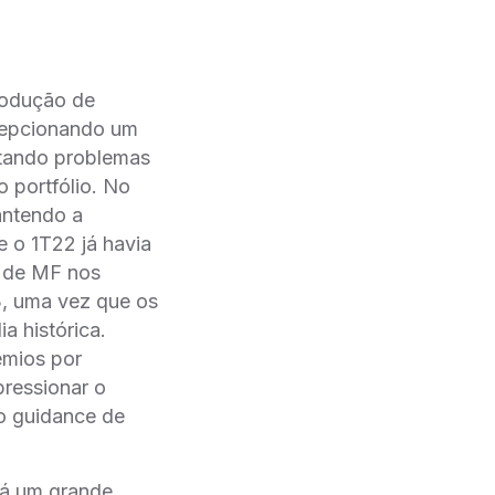
rodução de
ecepcionando um
ntando problemas
 portfólio. No
antendo a
 o 1T22 já havia
s de MF nos
3, uma vez que os
a histórica.
êmios por
ressionar o
o guidance de
há um grande