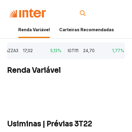
Renda Variável
Carteiras Recomendadas
Cri
AZZA3
17,02
5,13%
IGTI11
24,70
1,77%
N
Renda Variável
Usiminas | Prévias 3T22