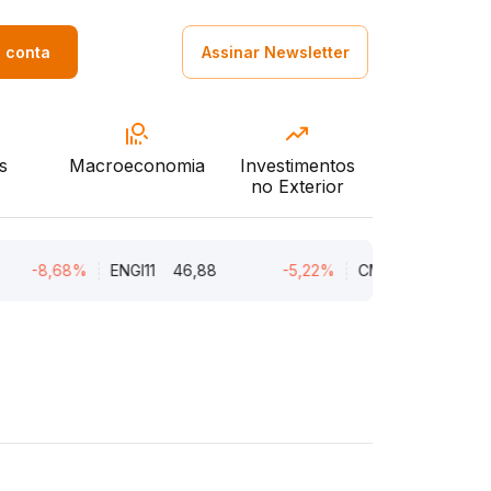
a conta
Assinar Newsletter
s
Macroeconomia
Investimentos
no Exterior
-8,68%
ENGI11
46,88
-5,22%
CMIN3
5,45
-