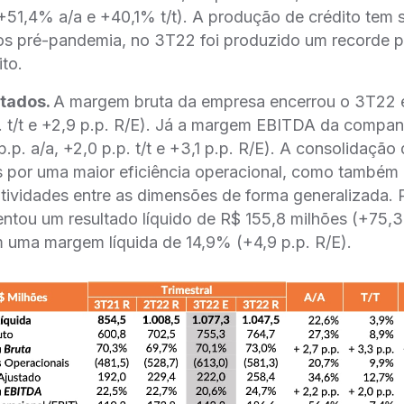
+51,4% a/a e +40,1% t/t). A produção de crédito tem
os pré-pandemia, no 3T22 foi produzido um recorde 
ito.
tados.
A margem bruta da empresa encerrou o 3T22
p. t/t e +2,9 p.p. R/E). Já a margem EBITDA da compa
p.p. a/a, +2,0 p.p. t/t e +3,1 p.p. R/E). A consolidaçã
 por uma maior eficiência operacional, como também
atividades entre as dimensões de forma generalizada. P
tou um resultado líquido de R$ 155,8 milhões (+75
em uma margem líquida de 14,9% (+4,9 p.p. R/E).