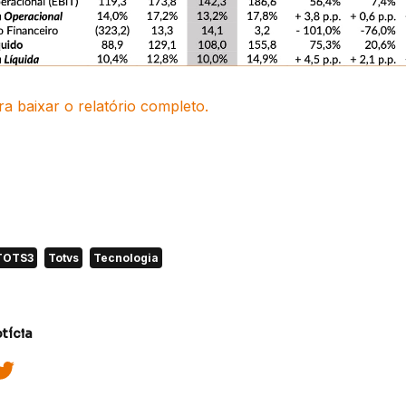
ra baixar o relatório completo.
TOTS3
Totvs
Tecnologia
tícia