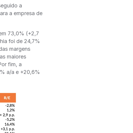
 seguido a
para a empresa de
 em 73,0% (+2,7
nhia foi de 24,7%
o das margens
 as maiores
or fim, a
,3% a/a e +20,6%