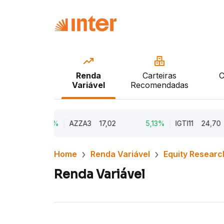
Renda
Carteiras
C
Variável
Recomendadas
9,79%
AZZA3
17,02
5,13%
IGTI11
24,70
Home
Renda Variável
Equity Researc
Renda Variável