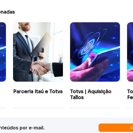
onadas
Parceria Itaú e Totvs
Totvs | Aquisição
To
Tallos
Fe
teúdos por e-mail.
C