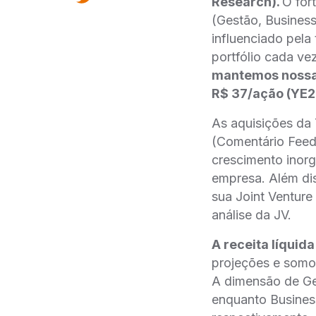
Research).
O for
(Gestão, Busines
influenciado pela
portfólio cada v
mantemos nossa 
R$ 37/ação (YE2
As aquisições d
(Comentário Feed
crescimento inorg
empresa. Além di
sua Joint Venture
análise da JV.
A receita líqui
projeções e som
A dimensão de Ge
enquanto Busines