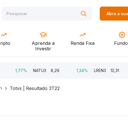
Abra a su
ripto
Aprenda a
Renda Fixa
Fundo
Investir
1,77%
NATU3
8,29
1,34%
LREN3
12,31
h
Totvs | Resultado 3T22