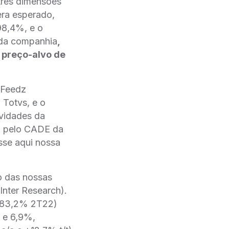
rês dimensões
era esperado,
 98,4%, e o
 da companhia
,
preço-alvo de
e Feedz
 Totvs, e o
ividades da
̃o pelo CADE da
sse aqui nossa
xo das nossas
Inter Research).
s. 83,2% 2T22)
 e 6,9%,