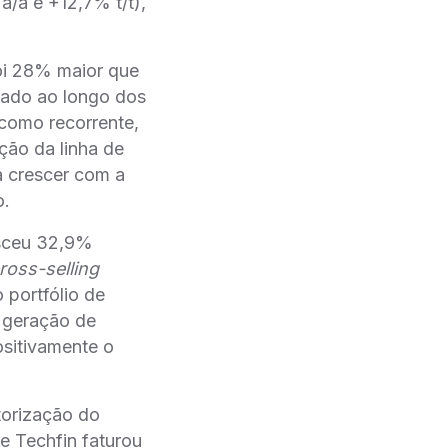
/a e +12,7% t/t),
foi 28% maior que
vado ao longo dos
 como recorrente,
ão da linha de
 a crescer com a
o.
esceu 32,9%
ross-selling
 portfólio de
geração de
ositivamente o
rização do
de Techfin faturou