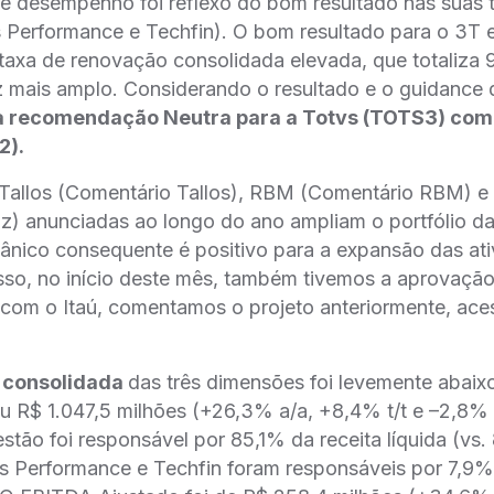
te desempenho foi reflexo do bom resultado nas suas t
s Performance e Techfin). O bom resultado para o 3T 
 taxa de renovação consolidada elevada, que totaliza
ez mais amplo. Considerando o resultado e o guidance
recomendação Neutra para a Totvs (TOTS3) com 
2).
a Tallos (Comentário Tallos), RBM (Comentário RBM) 
z) anunciadas ao longo do ano ampliam o portfólio da
ânico consequente é positivo para a expansão das at
sso, no início deste mês, também tivemos a aprovaça
 com o Itaú, comentamos o projeto anteriormente, ace
da consolidada
das três dimensões foi levemente abai
ou R$ 1.047,5 milhões (+26,3% a/a, +8,4% t/t e –2,8% 
stão foi responsável por 85,1% da receita líquida (v
s Performance e Techfin foram responsáveis por 7,9%