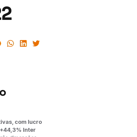
22
do
ivas, com lucro
e +44,3% Inter