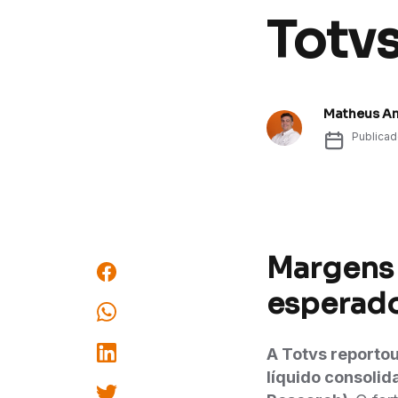
Totvs
Matheus A
Publica
Margens 
esperad
A Totvs reportou
líquido consoli