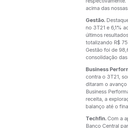
respectivamente. 
acima das nossas 
Gestão.
Destaque
no 3T21 e 6,1% a
últimos resultad
totalizando R$ 75
Gestão foi de 98,
consolidação das
Business Perfo
contra o 3T21, s
ditaram o avanço 
Business Performa
receita, a explora
balanço até o fin
Techfin.
Com a ap
Banco Central par