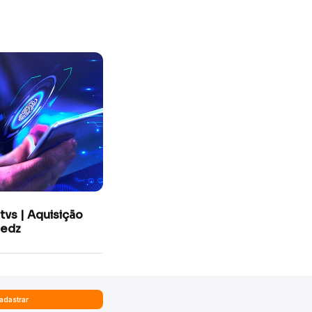
tvs | Aquisição
edz
adastrar