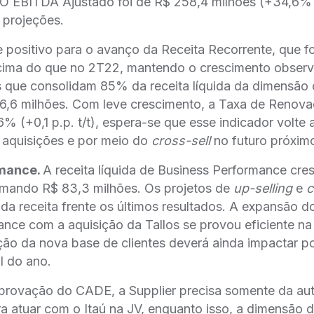
O EBITDA Ajustado foi de R$ 258,4 milhões (+34,6% a
projeções.
 positivo para o avanço da Receita Recorrente, que 
cima do que no 2T22, mantendo o crescimento obser
os que consolidam 85% da receita líquida da dimensão
6,6 milhões. Com leve crescimento, a Taxa de Renovaç
6% (+0,1 p.p. t/t), espera-se que esse indicador volte
 aquisições e por meio do
cross-sell
no futuro próxim
rmance.
A receita líquida de Business Performance cr
omando R$ 83,3 milhões. Os projetos de
up-selling
e
c
da receita frente os últimos resultados. A expansão do
nce com a aquisição da Tallos se provou eficiente na 
ção da nova base de clientes deverá ainda impactar p
al do ano.
rovação do CADE, a Supplier precisa somente da auto
a atuar com o Itaú na JV, enquanto isso, a dimensão 