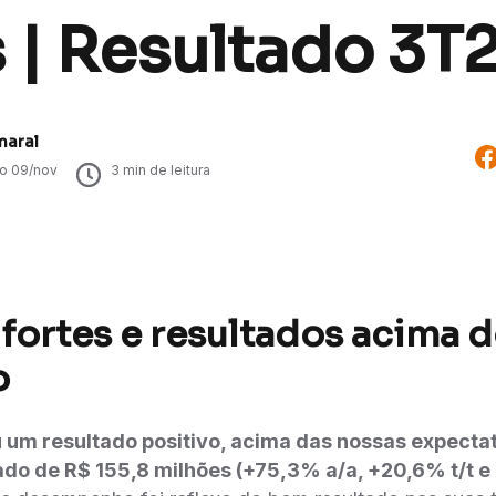
 | Resultado 3T
maral
do
09/nov
3
min de leitura
fortes e resultados acima 
o
 um resultado positivo, acima das nossas expectat
dado de R$ 155,8 milhões (+75,3% a/a, +20,6% t/t 