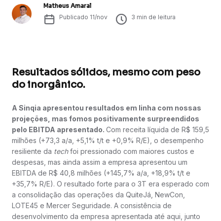
Matheus Amaral
Publicado
11/nov
3
min de leitura
Resultados sólidos, mesmo com peso
do inorgânico.
A Sinqia apresentou resultados em linha com nossas
projeções, mas fomos positivamente surpreendidos
pelo EBITDA apresentado.
Com receita líquida de R$ 159,5
milhões (+73,3 a/a, +5,1% t/t e +0,9% R/E), o desempenho
resiliente da
tech
foi pressionado com maiores custos e
despesas, mas ainda assim a empresa apresentou um
EBITDA de R$ 40,8 milhões (+145,7% a/a, +18,9% t/t e
+35,7% R/E). O resultado forte para o 3T era esperado com
a consolidação das operações da QuiteJá, NewCon,
LOTE45 e Mercer Seguridade. A consistência de
desenvolvimento da empresa apresentada até aqui, junto