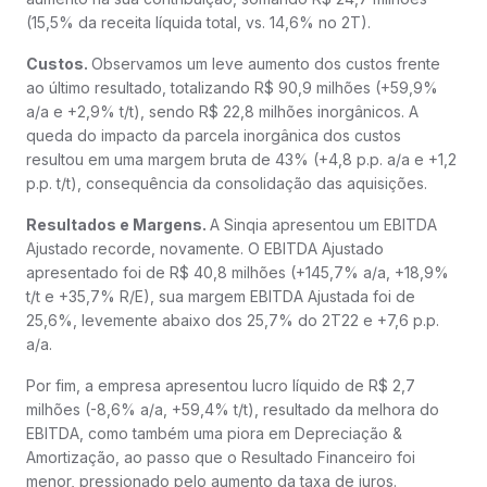
(15,5% da receita líquida total, vs. 14,6% no 2T).
Custos.
Observamos um leve aumento dos custos frente
ao último resultado, totalizando R$ 90,9 milhões (+59,9%
a/a e +2,9% t/t), sendo R$ 22,8 milhões inorgânicos. A
queda do impacto da parcela inorgânica dos custos
resultou em uma margem bruta de 43% (+4,8 p.p. a/a e +1,2
p.p. t/t), consequência da consolidação das aquisições.
Resultados e Margens.
A Sinqia apresentou um EBITDA
Ajustado recorde, novamente. O EBITDA Ajustado
apresentado foi de R$ 40,8 milhões (+145,7% a/a, +18,9%
t/t e +35,7% R/E), sua margem EBITDA Ajustada foi de
25,6%, levemente abaixo dos 25,7% do 2T22 e +7,6 p.p.
a/a.
Por fim, a empresa apresentou lucro líquido de R$ 2,7
milhões (-8,6% a/a, +59,4% t/t), resultado da melhora do
EBITDA, como também uma piora em Depreciação &
Amortização, ao passo que o Resultado Financeiro foi
menor, pressionado pelo aumento da taxa de juros.