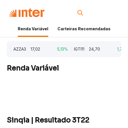
Renda Variável
Carteiras Recomendadas
Cri
9%
AZZA3
17,02
5,13%
IGTI11
24,70
1,77%
Renda Variável
Sinqia | Resultado 3T22