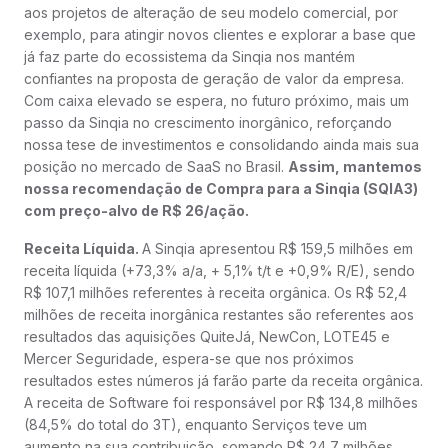
aos projetos de alteração de seu modelo comercial, por
exemplo, para atingir novos clientes e explorar a base que
já faz parte do ecossistema da Sinqia nos mantém
confiantes na proposta de geração de valor da empresa.
Com caixa elevado se espera, no futuro próximo, mais um
passo da Sinqia no crescimento inorgânico, reforçando
nossa tese de investimentos e consolidando ainda mais sua
posição no mercado de SaaS no Brasil.
Assim, mantemos
nossa recomendação de Compra para a Sinqia (SQIA3)
com preço-alvo de R$ 26/ação.
Receita Líquida.
A Sinqia apresentou R$ 159,5 milhões em
receita líquida (+73,3% a/a, + 5,1% t/t e +0,9% R/E), sendo
R$ 107,1 milhões referentes à receita orgânica. Os R$ 52,4
milhões de receita inorgânica restantes são referentes aos
resultados das aquisições QuiteJá, NewCon, LOTE45 e
Mercer Seguridade, espera-se que nos próximos
resultados estes números já farão parte da receita orgânica.
A receita de Software foi responsável por R$ 134,8 milhões
(84,5% do total do 3T), enquanto Serviços teve um
aumento na sua contribuição, somando R$ 24,7 milhões