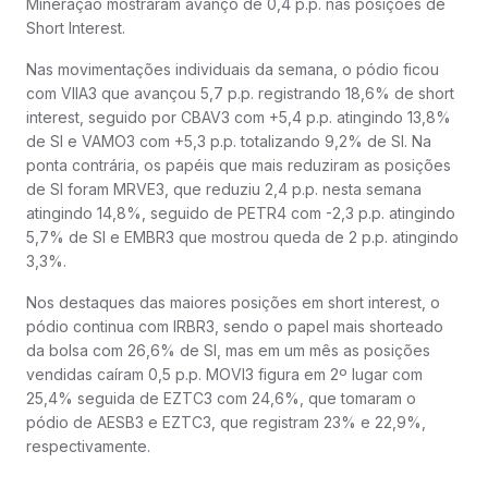
Mineração mostraram avanço de 0,4 p.p. nas posições de
Short Interest.
Nas movimentações individuais da semana, o pódio ficou
com VIIA3 que avançou 5,7 p.p. registrando 18,6% de short
interest, seguido por CBAV3 com +5,4 p.p. atingindo 13,8%
de SI e VAMO3 com +5,3 p.p. totalizando 9,2% de SI. Na
ponta contrária, os papéis que mais reduziram as posições
de SI foram MRVE3, que reduziu 2,4 p.p. nesta semana
atingindo 14,8%, seguido de PETR4 com -2,3 p.p. atingindo
5,7% de SI e EMBR3 que mostrou queda de 2 p.p. atingindo
3,3%.
Nos destaques das maiores posições em short interest, o
pódio continua com IRBR3, sendo o papel mais shorteado
da bolsa com 26,6% de SI, mas em um mês as posições
vendidas caíram 0,5 p.p. MOVI3 figura em 2º lugar com
25,4% seguida de EZTC3 com 24,6%, que tomaram o
pódio de AESB3 e EZTC3, que registram 23% e 22,9%,
respectivamente.