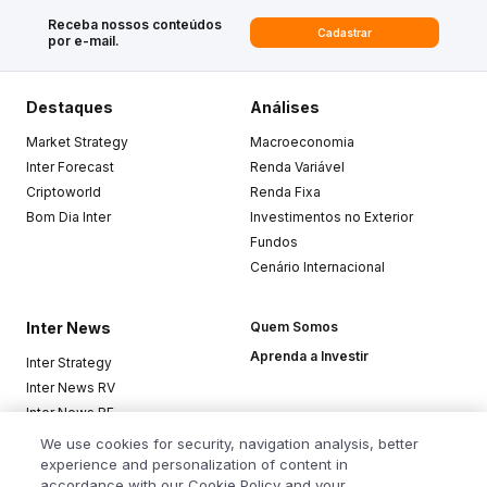
Receba nossos conteúdos
Cadastrar
por e-mail.
Destaques
Análises
Market Strategy
Macroeconomia
Inter Forecast
Renda Variável
Criptoworld
Renda Fixa
Bom Dia Inter
Investimentos no Exterior
Fundos
Cenário Internacional
Inter News
Quem Somos
Aprenda a Investir
Inter Strategy
Inter News RV
Inter News RF
Top Funds
We use cookies for security, navigation analysis, better
experience and personalization of content in
accordance with our Cookie Policy and your