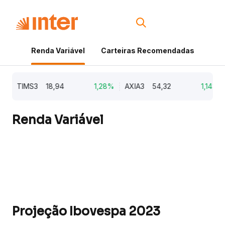
Renda Variável
Carteiras Recomendadas
Cri
TIMS3
18,94
1,28%
AXIA3
54,32
1,14%
A
Renda Variável
Projeção Ibovespa 2023