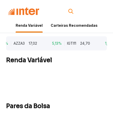
Renda Variável
Carteiras Recomendadas
Cri
79%
AZZA3
17,02
5,13%
IGTI11
24,70
1,77
Renda Variável
Pares da Bolsa