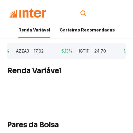
Renda Variável
Carteiras Recomendadas
Cri
79%
AZZA3
17,02
5,13%
IGTI11
24,70
1,77
Renda Variável
Pares da Bolsa