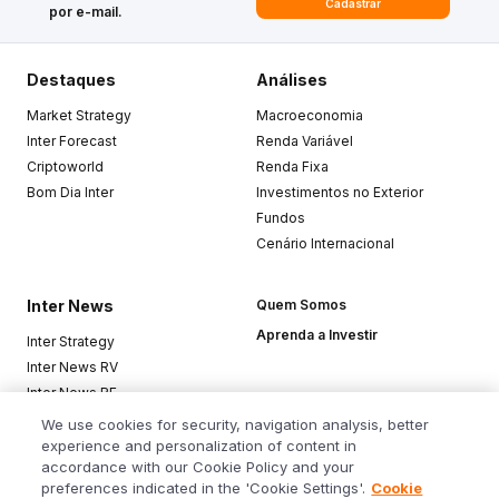
Cadastrar
por e-mail.
Destaques
Análises
Market Strategy
Macroeconomia
Inter Forecast
Renda Variável
Criptoworld
Renda Fixa
Bom Dia Inter
Investimentos no Exterior
Fundos
Cenário Internacional
Inter News
Quem Somos
Aprenda a Investir
Inter Strategy
Inter News RV
Inter News RF
Top Funds
We use cookies for security, navigation analysis, better
experience and personalization of content in
accordance with our Cookie Policy and your
Baixe o app
preferences indicated in the 'Cookie Settings'.
Cookie