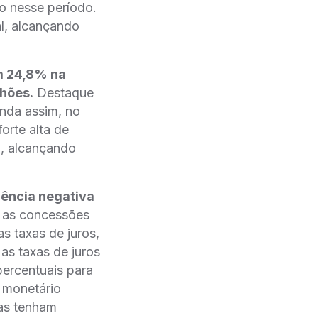
 nesse período.
al, alcançando
am 24,8% na
hões.
Destaque
nda assim, no
rte alta de
l, alcançando
dência negativa
 as concessões
s taxas de juros,
as taxas de juros
percentuais para
 monetário
as tenham