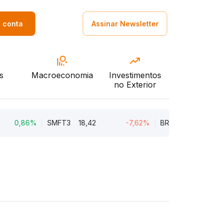
a conta
Assinar Newsletter
s
Macroeconomia
Investimentos
no Exterior
0,86%
SMFT3
18,42
-7,62%
BRAV3
18,45