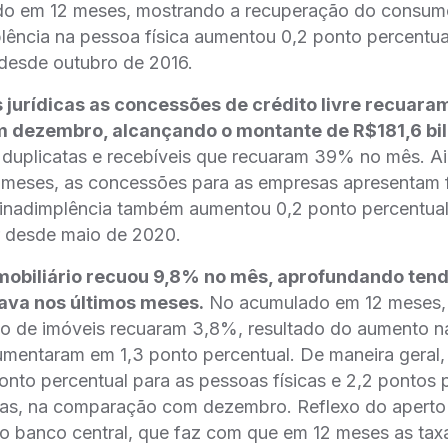
o em 12 meses, mostrando a recuperação do consumo
plência na pessoa física aumentou 0,2 ponto percentu
 desde outubro de 2016.
 jurídicas as concessões de crédito livre recuar
dezembro, alcançando o montante de R$181,6 bil
 duplicatas e recebíveis que recuaram 39% no mês. Ai
meses, as concessões para as empresas apresentam fo
a inadimplência também aumentou 0,2 ponto percentua
r desde maio de 2020.
mobiliário recuou 9,8% no mês, aprofundando ten
vava nos últimos meses.
No acumulado em 12 meses,
o de imóveis recuaram 3,8%, resultado do aumento na
mentaram em 1,3 ponto percentual. De maneira geral, 
nto percentual para as pessoas físicas e 2,2 pontos 
icas, na comparação com dezembro. Reflexo do aperto
o banco central, que faz com que em 12 meses as tax