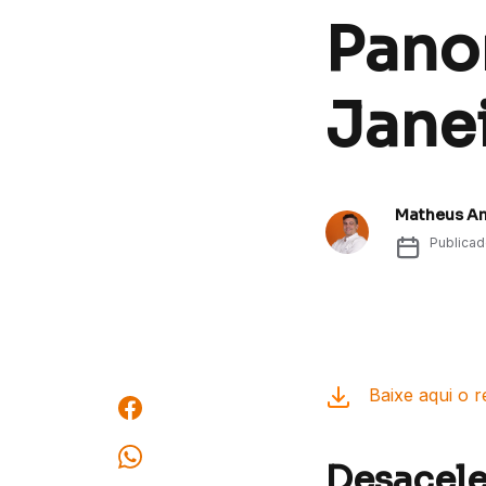
Pano
Jane
Matheus A
Publica
Baixe aqui o r
Desacele