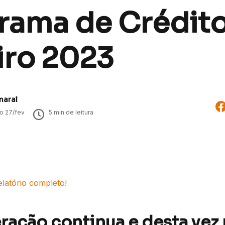
rama de Crédito
iro 2023
maral
do
27/fev
5
min de leitura
elatório completo!
ração continua e desta vez 