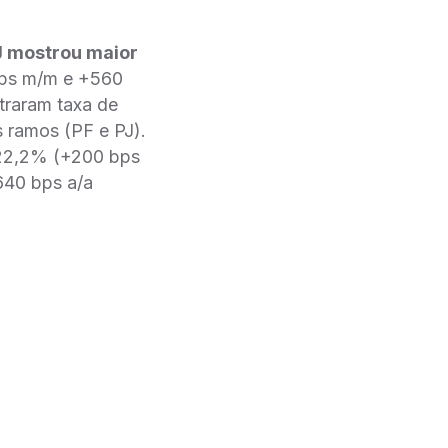
J mostrou maior
 bps m/m e +560
traram taxa de
 ramos (PF e PJ).
 22,2% (+200 bps
640 bps a/a