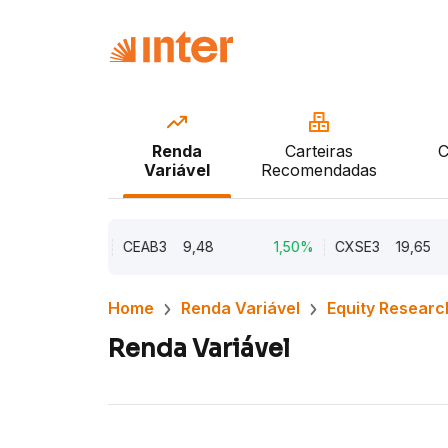
Renda
Carteiras
C
Variável
Recomendadas
2,21%
CEAB3
9,48
1,50%
CXSE3
19,65
Home
Renda Variável
Equity Researc
Renda Variável