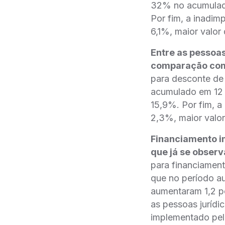
32% no acumulad
Por fim, a inadim
6,1%, maior valor
Entre as pessoas
comparação com 
para desconte de
acumulado em 12 
15,9%. Por fim, 
2,3%, maior valo
Financiamento i
que já se obser
para financiament
que no período au
aumentaram 1,2 po
as pessoas juríd
implementado pel