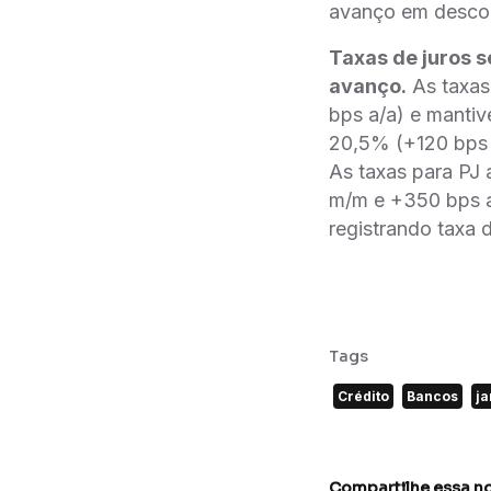
avanço em descon
Taxas de juros 
avanço.
As taxas
bps a/a) e mantiv
20,5% (+120 bps 
As taxas para PJ
m/m e +350 bps a
registrando taxa
Tags
Crédito
Bancos
ja
Compartilhe essa no