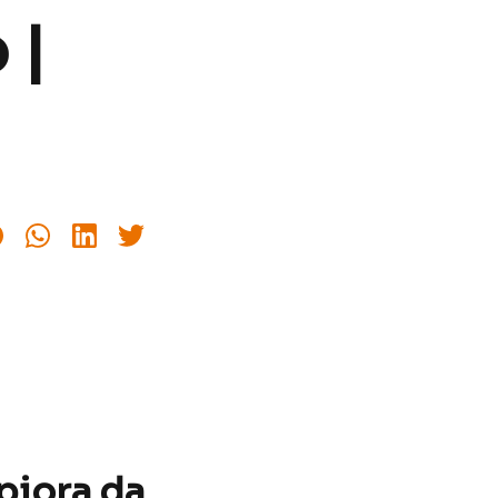
 |
piora da