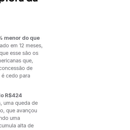
3% menor do que
ado em 12 meses,
que esse são os
mericanas que,
 concessão de
e é cedo para
do R$424
s, uma queda de
o, que avançou
endo uma
cumula alta de