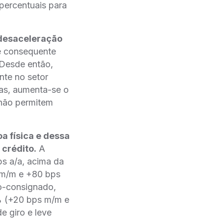
percentuais para
 desaceleração
 e consequente
Desde então,
nte no setor
as, aumenta-se o
 não permitem
a física e dessa
 crédito.
A
s a/a, acima da
 m/m e +80 bps
ão-consignado,
9% (+20 bps m/m e
e giro e leve