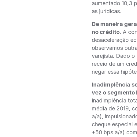
aumentado 10,3 po
as jurídicas.
De maneira gera
no crédito.
A conj
desaceleração ec
observamos outras
varejista. Dado 
receio de um cred
negar essa hipóte
Inadimplência se
vez o segmento P
inadimplência to
média de 2019, c
a/a), impulsionad
cheque especial e
+50 bps a/a) com 