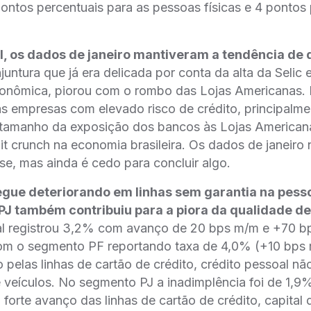
ntos percentuais para as pessoas físicas e 4 pontos 
l, os dados de janeiro mantiveram a tendência de
untura que já era delicada por conta da alta da Selic
onômica, piorou com o rombo das Lojas Americanas. 
 empresas com elevado risco de crédito, principalme
o tamanho da exposição dos bancos às Lojas American
it crunch na economia brasileira. Os dados de janeiro
se, mas ainda é cedo para concluir algo.
gue deteriorando em linhas sem garantia na pesso
J também contribuiu para a piora da qualidade de
tal registrou 3,2% com avanço de 20 bps m/m e +70 bp
om o segmento PF reportando taxa de 4,0% (+10 bps
o pelas linhas de cartão de crédito, crédito pessoal n
 veículos. No segmento PJ a inadimplência foi de 1,
forte avanço das linhas de cartão de crédito, capital d