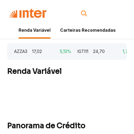
Renda Variável
Carteiras Recomendadas
Cri
9%
AZZA3
17,02
5,13%
IGTI11
24,70
1,77%
Renda Variável
Panorama de Crédito