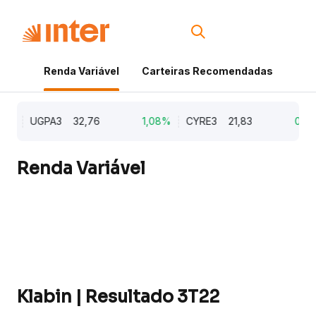
Renda Variável
Carteiras Recomendadas
Cri
%
UGPA3
32,76
1,08%
CYRE3
21,83
0,97%
Renda Variável
Klabin | Resultado 3T22