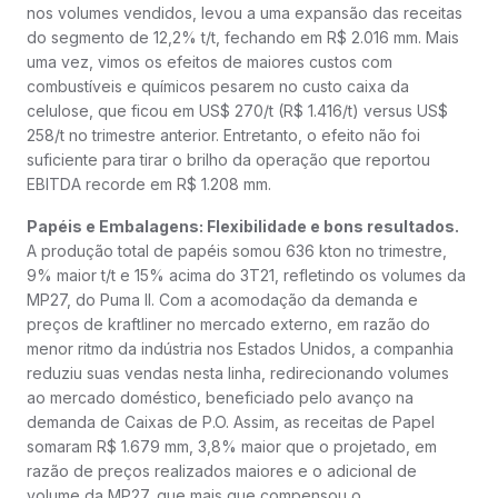
nos volumes vendidos, levou a uma expansão das receitas
do segmento de 12,2% t/t, fechando em R$ 2.016 mm. Mais
uma vez, vimos os efeitos de maiores custos com
combustíveis e químicos pesarem no custo caixa da
celulose, que ficou em US$ 270/t (R$ 1.416/t) versus US$
258/t no trimestre anterior. Entretanto, o efeito não foi
suficiente para tirar o brilho da operação que reportou
EBITDA recorde em R$ 1.208 mm.
Papéis e Embalagens: Flexibilidade e bons resultados.
A produção total de papéis somou 636 kton no trimestre,
9% maior t/t e 15% acima do 3T21, refletindo os volumes da
MP27, do Puma II. Com a acomodação da demanda e
preços de kraftliner no mercado externo, em razão do
menor ritmo da indústria nos Estados Unidos, a companhia
reduziu suas vendas nesta linha, redirecionando volumes
ao mercado doméstico, beneficiado pelo avanço na
demanda de Caixas de P.O. Assim, as receitas de Papel
somaram R$ 1.679 mm, 3,8% maior que o projetado, em
razão de preços realizados maiores e o adicional de
volume da MP27, que mais que compensou o