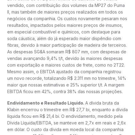
vendido, com contribuição dos volumes da MP27 do Puma
II, mas também de maiores preços realizados em todos os
negócios da companhia. Os custos novamente pesaram nos
resultados, impactados pelos maiores preços de insumos,
em especial combustível e químicos, com destaque para
soda cáustica, além do já esperado maior dispêndio com
fibras, devido à maior participação de madeira de terceiros.
As despesas SG&A somaram R$ 807 mm, com despesas de
vendas avançando 9,4% t/t, devido às maiores despesas
com exportação e maiores custos de frete, como no 2T22.
Mesmo assim, o EBITDA ajustado da companhia registrou
um novo recorde, totalizando R$ 2.311 mm no trimestre, 14%
maior que nossas estimativas e 25% superior t/t. A margem
EBITDA ficou em 42%, contra 38% das nossas projeções.
Endividamento e Resultado Líquido.
A dívida bruta da
Klabin encerrou o trimestre em R$ 27,7 bi, enquanto a dívida
líquida ficou em R$ 21,4 bi. O endividamento, medido pela
Dívida Líquida/EBITDA, se manteve em 2,7x em reais e 2,6x
em dólar. O custo da dívida em moeda local da companhia