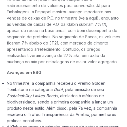
redirecionamento de volumes para conversão. Já para
Embalagens, a Empapel mostrou avanço importante nas
vendas de caixas de P.O. no trimestre (veja aqui), enquanto
as vendas de caixas de P.O. da Klabin subiram 7% t/t,
apesar do recuo na base anual, com bom desempenho do
segmento de proteínas. No segmento de Sacos, os volumes
ficaram 7% abaixo do 3T21, com mercado de cimento
apresentando arrefecimento. Contudo, os preços
realizados tiveram avanço de 27% a/a, em razão da
mudança no mix por embalagens de maior valor agregado.
Avanços em ESG
No trimestre, a companhia recebeu o Prêmio Golden
Tombstone na categoria
Debt
, pela emissão de seu
Sustainability Linked Bonds
, atrelados à métricas de
biodiversidade, sendo a primeira companhia a lançar um
produto neste estilo. Além disso, pela 7a vez, a companhia
recebeu o Troféu Transparência da Anefac, por melhores
práticas contábeis.
A Klabin se tornou a primeira empresa do setor a processar