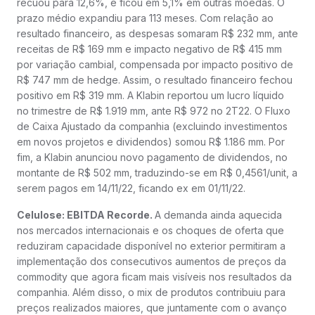
recuou para 12,6%, e ficou em 5,1% em outras moedas. O
prazo médio expandiu para 113 meses. Com relação ao
resultado financeiro, as despesas somaram R$ 232 mm, ante
receitas de R$ 169 mm e impacto negativo de R$ 415 mm
por variação cambial, compensada por impacto positivo de
R$ 747 mm de hedge. Assim, o resultado financeiro fechou
positivo em R$ 319 mm. A Klabin reportou um lucro líquido
no trimestre de R$ 1.919 mm, ante R$ 972 no 2T22. O Fluxo
de Caixa Ajustado da companhia (excluindo investimentos
em novos projetos e dividendos) somou R$ 1.186 mm. Por
fim, a Klabin anunciou novo pagamento de dividendos, no
montante de R$ 502 mm, traduzindo-se em R$ 0,4561/unit, a
serem pagos em 14/11/22, ficando ex em 01/11/22.
Celulose: EBITDA Recorde.
A demanda ainda aquecida
nos mercados internacionais e os choques de oferta que
reduziram capacidade disponível no exterior permitiram a
implementação dos consecutivos aumentos de preços da
commodity que agora ficam mais visíveis nos resultados da
companhia. Além disso, o mix de produtos contribuiu para
preços realizados maiores, que juntamente com o avanço