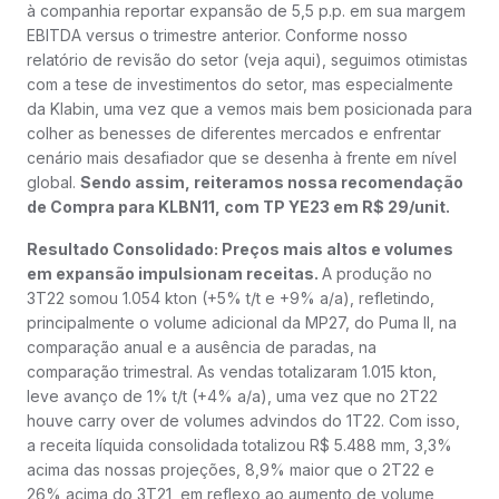
à companhia reportar expansão de 5,5 p.p. em sua margem
EBITDA versus o trimestre anterior. Conforme nosso
relatório de revisão do setor (veja aqui), seguimos otimistas
com a tese de investimentos do setor, mas especialmente
da Klabin, uma vez que a vemos mais bem posicionada para
colher as benesses de diferentes mercados e enfrentar
cenário mais desafiador que se desenha à frente em nível
global.
Sendo assim, reiteramos nossa recomendação
de Compra para KLBN11, com TP YE23 em R$ 29/unit.
Resultado Consolidado: Preços mais altos e volumes
em expansão impulsionam receitas.
A produção no
3T22 somou 1.054 kton (+5% t/t e +9% a/a), refletindo,
principalmente o volume adicional da MP27, do Puma II, na
comparação anual e a ausência de paradas, na
comparação trimestral. As vendas totalizaram 1.015 kton,
leve avanço de 1% t/t (+4% a/a), uma vez que no 2T22
houve carry over de volumes advindos do 1T22. Com isso,
a receita líquida consolidada totalizou R$ 5.488 mm, 3,3%
acima das nossas projeções, 8,9% maior que o 2T22 e
26% acima do 3T21, em reflexo ao aumento de volume