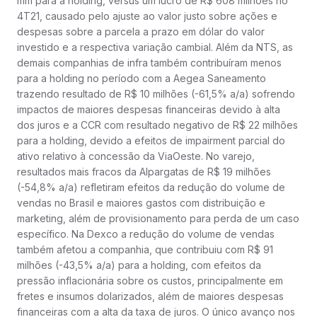
mm para a holding, versus um lucro de R$ 608 milhões no
4T21, causado pelo ajuste ao valor justo sobre ações e
despesas sobre a parcela a prazo em dólar do valor
investido e a respectiva variação cambial. Além da NTS, as
demais companhias de infra também contribuíram menos
para a holding no período com a Aegea Saneamento
trazendo resultado de R$ 10 milhões (-61,5% a/a) sofrendo
impactos de maiores despesas financeiras devido à alta
dos juros e a CCR com resultado negativo de R$ 22 milhões
para a holding, devido a efeitos de impairment parcial do
ativo relativo à concessão da ViaOeste. No varejo,
resultados mais fracos da Alpargatas de R$ 19 milhões
(-54,8% a/a) refletiram efeitos da redução do volume de
vendas no Brasil e maiores gastos com distribuição e
marketing, além de provisionamento para perda de um caso
específico. Na Dexco a redução do volume de vendas
também afetou a companhia, que contribuiu com R$ 91
milhões (-43,5% a/a) para a holding, com efeitos da
pressão inflacionária sobre os custos, principalmente em
fretes e insumos dolarizados, além de maiores despesas
financeiras com a alta da taxa de juros. O único avanço nos