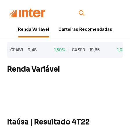
Renda Variável
Carteiras Recomendadas
Cri
%
CEAB3
9,48
1,50%
CXSE3
19,65
1,03%
Renda Variável
Itaúsa | Resultado 4T22