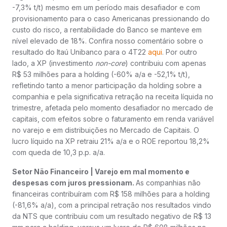
-7,3% t/t) mesmo em um período mais desafiador e com
provisionamento para o caso Americanas pressionando do
custo do risco, a rentabilidade do Banco se manteve em
nível elevado de 18%. Confira nosso comentário sobre o
resultado do Itaú Unibanco para o 4T22
aqui
. Por outro
lado, a XP (investimento
non-core
) contribuiu com apenas
R$ 53 milhões para a holding (-60% a/a e -52,1% t/t),
refletindo tanto a menor participação da holding sobre a
companhia e pela significativa retração na receita líquida no
trimestre, afetada pelo momento desafiador no mercado de
capitais, com efeitos sobre o faturamento em renda variável
no varejo e em distribuições no Mercado de Capitais. O
lucro líquido na XP retraiu 21% a/a e o ROE reportou 18,2%
com queda de 10,3 p.p. a/a.
Setor Não Financeiro | Varejo em mal momento e
despesas com juros pressionam.
As companhias não
financeiras contribuíram com R$ 158 milhões para a holding
(-81,6% a/a), com a principal retração nos resultados vindo
da NTS que contribuiu com um resultado negativo de R$ 13