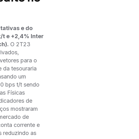
tativas e do
/t e +2,4% Inter
ch).
O 2T23
rivados,
 vetores para o
 da tesouraria
ensando um
0 bps t/t sendo
s Físicas
ndicadores de
viços mostraram
 mercado de
nta corrente e
s reduzindo as