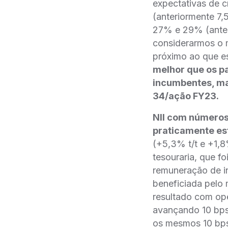
expectativas de 
(anteriormente 7,
27% e 29% (anter
considerarmos o 
próximo ao que 
melhor que os p
incumbentes, m
34/ação FY23.
NII com números 
praticamente es
(+5,3% t/t e +1,
tesouraria, que f
remuneração de in
beneficiada pelo
resultado com op
avançando 10 bps 
os mesmos 10 bps.