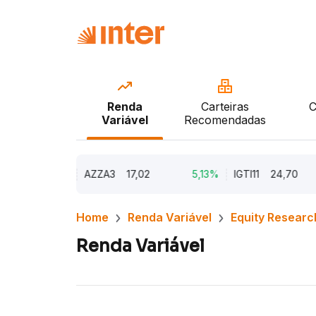
Renda
Carteiras
C
Variável
Recomendadas
9,79%
AZZA3
17,02
5,13%
IGTI11
24,70
Home
Renda Variável
Equity Researc
Renda Variável