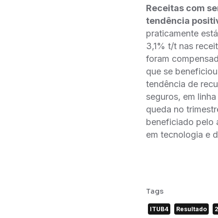
Receitas com se
tendência positi
praticamente está
3,1% t/t nas rece
foram compensada
que se beneficio
tendência de rec
seguros, em linh
queda no trimestr
beneficiado pelo
em tecnologia e 
Tags
ITUB4
Resultado