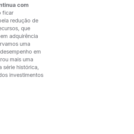
ontinua com
 ficar
pela redução de
recursos, que
em adquirência
servamos uma
om desempenho em
trou mais uma
série histórica,
dos investimentos