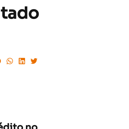
ltado
édito no