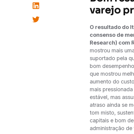
varejo p
O resultado do I
consenso de merc
Research) com RO
mostrou mais uma 
suportado pela qu
bom desempenho v
que mostrou melh
aumento do custo 
mais pressionad
estável, mas assu
atraso ainda se m
tom misto, suste
capitais e bom d
administração de 