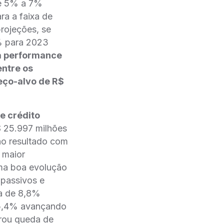
 e 5% a 7%
ra a faixa de
rojeções, se
% para 2023
a performance
ntre os
ço-alvo de R$
e crédito
$ 25.997 milhões
no resultado com
 maior
uma boa evolução
 passivos e
xa de 8,8%
u 5,4% avançando
trou queda de