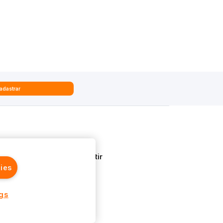
adastrar
Quem Somos
Aprenda a Investir
ies
ngs