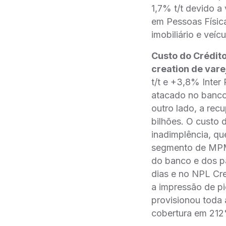
1,7% t/t devido a
em Pessoas Física
imobiliário e veícu
Custo do Crédit
creation de vare
t/t e +3,8% Inter
atacado no banco
outro lado, a rec
bilhões. O custo 
inadimplência, q
segmento de MPME
do banco e dos pa
dias e no NPL Cre
a impressão de p
provisionou toda 
cobertura em 21