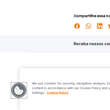
Compartilhe essa no
Receba nossos con
Siga o Inter
Desta
Market S
We use cookies for security, navigation analysis, b
Inter Fo
content in accordance with our Cookie Policy and y
Criptowo
Settings'.
Cookie Policy
Bom Dia 