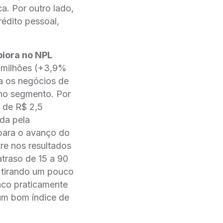
a. Por outro lado,
édito pessoal,
piora no NPL
 milhões (+3,9%
a os negócios de
no segmento. Por
a de R$ 2,5
ada pela
para o avanço do
re nos resultados
traso de 15 a 90
, tirando um pouco
nco praticamente
 um bom índice de