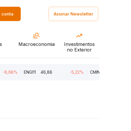
a conta
Assinar Newsletter
s
Macroeconomia
Investimentos
no Exterior
8,68%
ENGI11
46,88
-5,22%
CMIN3
5,45
-5