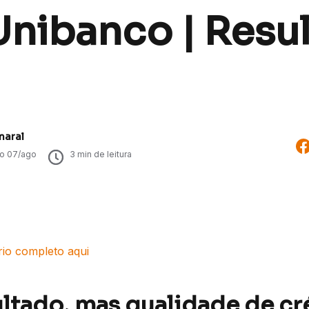
Unibanco | Resu
maral
do
07/ago
3
min de leitura
rio completo aqui
ltado, mas qualidade de cr