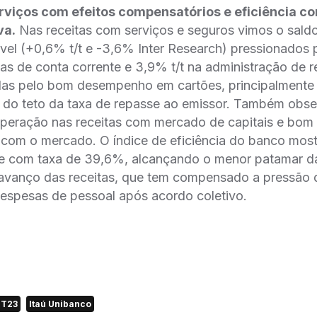
rviços com efeitos compensatórios e eficiência c
va.
Nas receitas com serviços e seguros vimos o saldo
vel (+0,6% t/t e -3,6% Inter Research) pressionados 
itas de conta corrente e 3,9% t/t na administração de 
s pelo bom desempenho em cartões, principalmente 
u do teto da taxa de repasse ao emissor. Também ob
uperação nas receitas com mercado de capitais e b
a com o mercado. O índice de eficiência do banco mos
e com taxa de 39,6%, alcançando o menor patamar da 
 avanço das receitas, que tem compensado a pressão 
despesas de pessoal após acordo coletivo.
2T23
Itaú Unibanco