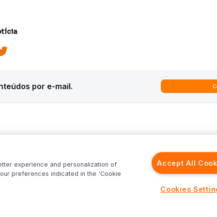
tícia
teúdos por e-mail.
C
ques
Análises
Inter News
trategy
Macroeconomia
Inter Strategy
Accept All Cook
etter experience and personalization of
recast
Renda Variável
Inter News RV
our preferences indicated in the 'Cookie
rld
Renda Fixa
Inter News RF
Inter
Investimentos no Exterior
Top Funds
Cookies Setti
Fundos
Cenário Internacional