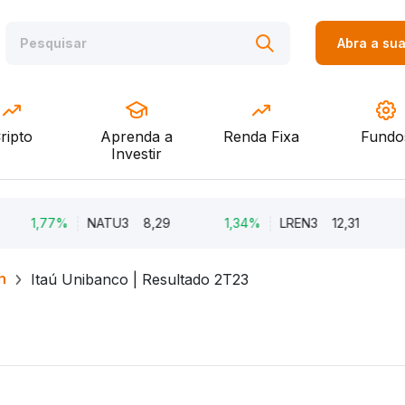
Abra a su
ripto
Aprenda a
Renda Fixa
Fundo
Investir
1,77%
NATU3
8,29
1,34%
LREN3
12,31
-
h
Itaú Unibanco | Resultado 2T23