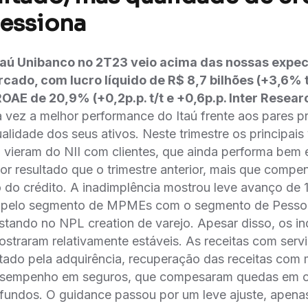
ressiona
taú Unibanco no 2T23 veio acima das nossas expec
ado, com lucro líquido de R$ 8,7 bilhões (+3,6% t
AE de 20,9% (+0,2p.p. t/t e +0,6p.p. Inter Resear
vez a melhor performance do Itaú frente aos pares p
alidade dos seus ativos. Neste trimestre os principais
ieram do NII com clientes, que ainda performa bem e
or resultado que o trimestre anterior, mais que comp
do crédito. A inadimplência mostrou leve avanço de 1
a pelo segmento de MPMEs com o segmento de Pessoa
stando no NPL creation de varejo. Apesar disso, os i
ostraram relativamente estáveis. As receitas com ser
ntado pela adquirência, recuperação das receitas com
esempenho em seguros, que compesaram quedas em co
fundos. O guidance passou por um leve ajuste, apena