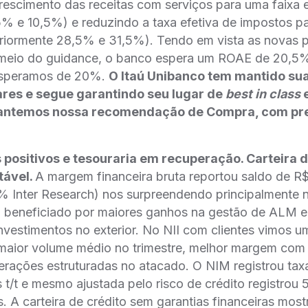
crescimento das receitas com serviços para uma faixa
5% e 10,5%) e reduzindo a taxa efetiva de impostos pa
iormente 28,5% e 31,5%). Tendo em vista as novas p
meio do guidance, o banco espera um ROAE de 20,5
esperamos de 20%.
O Itaú Unibanco tem mantido su
ares e segue garantindo seu lugar de
best in class
e
antemos nossa recomendação de Compra, com pre
positivos e tesouraria em recuperação. Carteira d
tável.
A margem financeira bruta reportou saldo de R
8% Inter Research) nos surpreendendo principalmente 
oi beneficiado por maiores ganhos na gestão de ALM e
vestimentos no exterior. No NII com clientes vimos 
 maior volume médio no trimestre, melhor margem com
erações estruturadas no atacado. O NIM registrou ta
t/t e mesmo ajustada pelo risco de crédito registro
 A carteira de crédito sem garantias financeiras mos