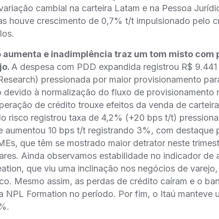
 variação cambial na carteira Latam e na Pessoa Jurídic
s houve crescimento de 0,7% t/t impulsionado pelo cr
los.
o aumenta e inadimplência traz um tom misto com 
jo.
A despesa com PDD expandida registrou R$ 9.441
 Research) pressionada por maior provisionamento par
 devido à normalização do fluxo de provisionamento 
uperação de crédito trouxe efeitos da venda de carteir
do risco registrou taxa de 4,2% (+20 bps t/t) pression
ue aumentou 10 bps t/t registrando 3%, com destaque 
s, que têm se mostrado maior detrator neste trimest
res. Ainda observamos estabilidade no indicador de a
ation, que viu uma inclinação nos negócios de varejo
ico. Mesmo assim, as perdas de crédito caíram e o ba
a NPL Formation no período. Por fim, o Itaú manteve
2%.