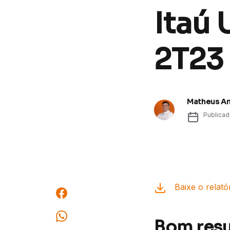
Itaú 
2T23
Matheus A
Publica
Baixe o relató
Bom resu