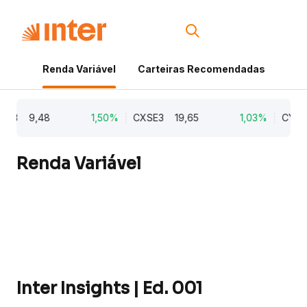
Renda Variável
Carteiras Recomendadas
Cri
9,48
1,50%
CXSE3
19,65
1,03%
CYRE3
2
Renda Variável
Inter Insights | Ed. 001