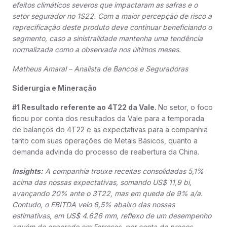
efeitos climáticos severos que impactaram as safras e o
setor segurador no 1S22. Com a maior percepção de risco a
reprecificação deste produto deve continuar beneficiando o
segmento, caso a sinistralidade mantenha uma tendência
normalizada como a observada nos últimos meses.
Matheus Amaral – Analista de Bancos e Seguradoras
Siderurgia e Mineração
#1 Resultado referente ao 4T22 da Vale.
No setor, o foco
ficou por conta dos resultados da Vale para a temporada
de balanços do 4T22 e as expectativas para a companhia
tanto com suas operações de Metais Básicos, quanto a
demanda advinda do processo de reabertura da China.
Insights:
A companhia trouxe receitas consolidadas 5,1%
acima das nossas expectativas, somando US$ 11,9 bi,
avançando 20% ante o 3T22, mas em queda de 9% a/a.
Contudo, o EBITDA veio 6,5% abaixo das nossas
estimativas, em US$ 4.626 mm, reflexo de um desempenho
aquém do esperado em Ferrosos, por conta de preços