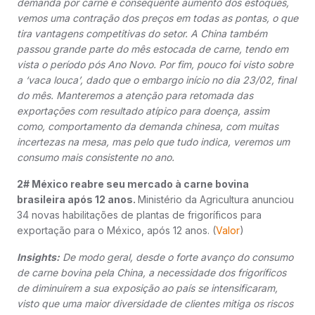
demanda por carne e consequente aumento dos estoques,
vemos uma contração dos preços em todas as pontas, o que
tira vantagens competitivas do setor. A China também
passou grande parte do mês estocada de carne, tendo em
vista o período pós Ano Novo. Por fim, pouco foi visto sobre
a ‘vaca louca’, dado que o embargo início no dia 23/02, final
do mês. Manteremos a atenção para retomada das
exportações com resultado atípico para doença, assim
como, comportamento da demanda chinesa, com muitas
incertezas na mesa, mas pelo que tudo indica, veremos um
consumo mais consistente no ano.
2# México reabre seu mercado à carne bovina
brasileira após 12 anos.
Ministério da Agricultura anunciou
34 novas habilitações de plantas de frigoríficos para
exportação para o México, após 12 anos. (
Valor
)
Insights:
De modo geral, desde o forte avanço do consumo
de carne bovina pela China, a necessidade dos frigoríficos
de diminuírem a sua exposição ao país se intensificaram,
visto que uma maior diversidade de clientes mitiga os riscos