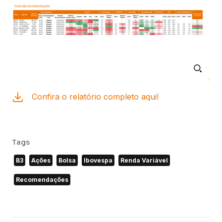
Confira o relatório completo aqui!
Tags
B3
Ações
Bolsa
Ibovespa
Renda Variável
Recomendações