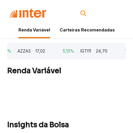
Renda Variável
Carteiras Recomendadas
Cri
,79%
AZZA3
17,02
5,13%
IGTI11
24,70
1,77
Renda Variável
Insights da Bolsa