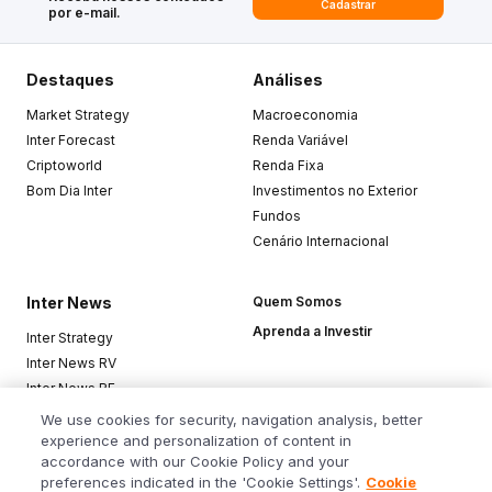
Cadastrar
por e-mail.
Destaques
Análises
Market Strategy
Macroeconomia
Inter Forecast
Renda Variável
Criptoworld
Renda Fixa
Bom Dia Inter
Investimentos no Exterior
Fundos
Cenário Internacional
Inter News
Quem Somos
Aprenda a Investir
Inter Strategy
Inter News RV
Inter News RF
Top Funds
We use cookies for security, navigation analysis, better
experience and personalization of content in
accordance with our Cookie Policy and your
Baixe o app
preferences indicated in the 'Cookie Settings'.
Cookie