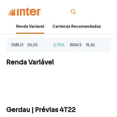
Renda Variável
Carteiras Recomendadas
Cri
2%
EMBJ3
93,00
2,75%
BRAV3
19,45
2,64
Renda Variável
Gerdau | Prévias 4T22