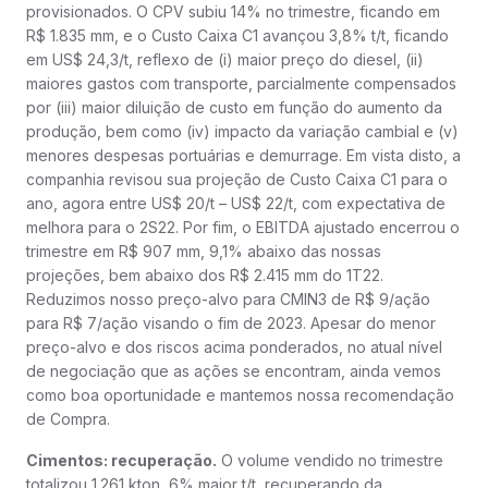
provisionados. O CPV subiu 14% no trimestre, ficando em
R$ 1.835 mm, e o Custo Caixa C1 avançou 3,8% t/t, ficando
em US$ 24,3/t, reflexo de (i) maior preço do diesel, (ii)
maiores gastos com transporte, parcialmente compensados
por (iii) maior diluição de custo em função do aumento da
produção, bem como (iv) impacto da variação cambial e (v)
menores despesas portuárias e demurrage. Em vista disto, a
companhia revisou sua projeção de Custo Caixa C1 para o
ano, agora entre US$ 20/t – US$ 22/t, com expectativa de
melhora para o 2S22. Por fim, o EBITDA ajustado encerrou o
trimestre em R$ 907 mm, 9,1% abaixo das nossas
projeções, bem abaixo dos R$ 2.415 mm do 1T22.
Reduzimos nosso preço-alvo para CMIN3 de R$ 9/ação
para R$ 7/ação visando o fim de 2023. Apesar do menor
preço-alvo e dos riscos acima ponderados, no atual nível
de negociação que as ações se encontram, ainda vemos
como boa oportunidade e mantemos nossa recomendação
de Compra.
Cimentos: recuperação.
O volume vendido no trimestre
totalizou 1.261 kton, 6% maior t/t, recuperando da