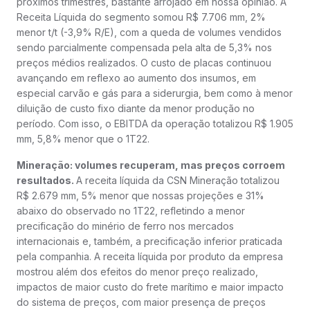
próximos trimestres, bastante arrojado em nossa opinião. A
Receita Líquida do segmento somou R$ 7.706 mm, 2%
menor t/t (-3,9% R/E), com a queda de volumes vendidos
sendo parcialmente compensada pela alta de 5,3% nos
preços médios realizados. O custo de placas continuou
avançando em reflexo ao aumento dos insumos, em
especial carvão e gás para a siderurgia, bem como à menor
diluição de custo fixo diante da menor produção no
período. Com isso, o EBITDA da operação totalizou R$ 1.905
mm, 5,8% menor que o 1T22.
Mineração: volumes recuperam, mas preços corroem
resultados.
A receita líquida da CSN Mineração totalizou
R$ 2.679 mm, 5% menor que nossas projeções e 31%
abaixo do observado no 1T22, refletindo a menor
precificação do minério de ferro nos mercados
internacionais e, também, a precificação inferior praticada
pela companhia. A receita líquida por produto da empresa
mostrou além dos efeitos do menor preço realizado,
impactos de maior custo do frete marítimo e maior impacto
do sistema de preços, com maior presença de preços