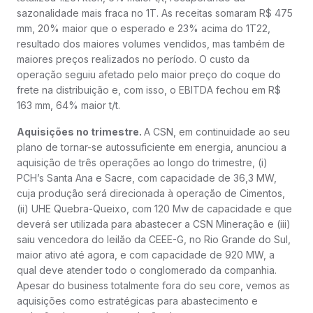
sazonalidade mais fraca no 1T. As receitas somaram R$ 475
mm, 20% maior que o esperado e 23% acima do 1T22,
resultado dos maiores volumes vendidos, mas também de
maiores preços realizados no período. O custo da
operação seguiu afetado pelo maior preço do coque do
frete na distribuição e, com isso, o EBITDA fechou em R$
163 mm, 64% maior t/t.
Aquisições no trimestre.
A CSN, em continuidade ao seu
plano de tornar-se autossuficiente em energia, anunciou a
aquisição de três operações ao longo do trimestre, (i)
PCH’s Santa Ana e Sacre, com capacidade de 36,3 MW,
cuja produção será direcionada à operação de Cimentos,
(ii) UHE Quebra-Queixo, com 120 Mw de capacidade e que
deverá ser utilizada para abastecer a CSN Mineração e (iii)
saiu vencedora do leilão da CEEE-G, no Rio Grande do Sul,
maior ativo até agora, e com capacidade de 920 MW, a
qual deve atender todo o conglomerado da companhia.
Apesar do business totalmente fora do seu core, vemos as
aquisições como estratégicas para abastecimento e