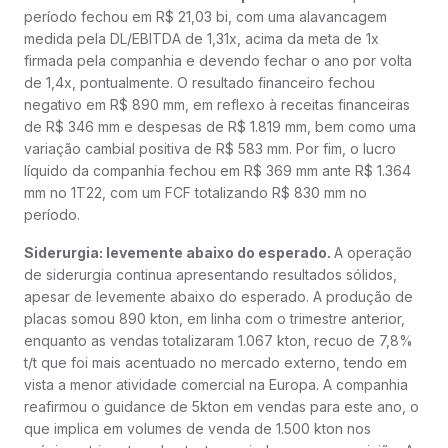
período fechou em R$ 21,03 bi, com uma alavancagem
medida pela DL/EBITDA de 1,31x, acima da meta de 1x
firmada pela companhia e devendo fechar o ano por volta
de 1,4x, pontualmente. O resultado financeiro fechou
negativo em R$ 890 mm, em reflexo à receitas financeiras
de R$ 346 mm e despesas de R$ 1.819 mm, bem como uma
variação cambial positiva de R$ 583 mm. Por fim, o lucro
líquido da companhia fechou em R$ 369 mm ante R$ 1.364
mm no 1T22, com um FCF totalizando R$ 830 mm no
período.
Siderurgia: levemente abaixo do esperado.
A operação
de siderurgia continua apresentando resultados sólidos,
apesar de levemente abaixo do esperado. A produção de
placas somou 890 kton, em linha com o trimestre anterior,
enquanto as vendas totalizaram 1.067 kton, recuo de 7,8%
t/t que foi mais acentuado no mercado externo, tendo em
vista a menor atividade comercial na Europa. A companhia
reafirmou o guidance de 5kton em vendas para este ano, o
que implica em volumes de venda de 1.500 kton nos