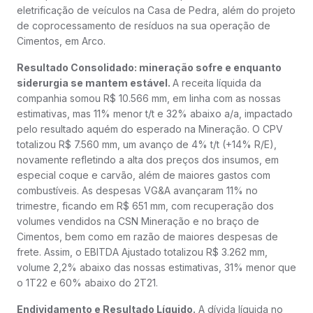
eletrificação de veículos na Casa de Pedra, além do projeto
de coprocessamento de resíduos na sua operação de
Cimentos, em Arco.
Resultado Consolidado: mineração sofre e enquanto
siderurgia se mantem estável.
A receita líquida da
companhia somou R$ 10.566 mm, em linha com as nossas
estimativas, mas 11% menor t/t e 32% abaixo a/a, impactado
pelo resultado aquém do esperado na Mineração. O CPV
totalizou R$ 7.560 mm, um avanço de 4% t/t (+14% R/E),
novamente refletindo a alta dos preços dos insumos, em
especial coque e carvão, além de maiores gastos com
combustíveis. As despesas VG&A avançaram 11% no
trimestre, ficando em R$ 651 mm, com recuperação dos
volumes vendidos na CSN Mineração e no braço de
Cimentos, bem como em razão de maiores despesas de
frete. Assim, o EBITDA Ajustado totalizou R$ 3.262 mm,
volume 2,2% abaixo das nossas estimativas, 31% menor que
o 1T22 e 60% abaixo do 2T21.
Endividamento e Resultado Líquido.
A dívida líquida no