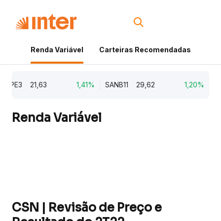
Renda Variável
Carteiras Recomendadas
Cri
PE3
21,63
1,41%
SANB11
29,62
1,20%
MBR
Renda Variável
CSN | Revisão de Preço e