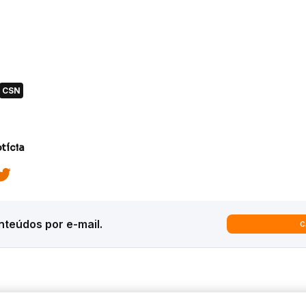
CSN
tícia
teúdos por e-mail.
C
ques
Análises
Inter News