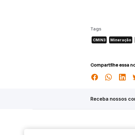
Tags
CMIN3
Mineração
Compartilhe essa no
Receba nossos con
Siga o Inter
Desta