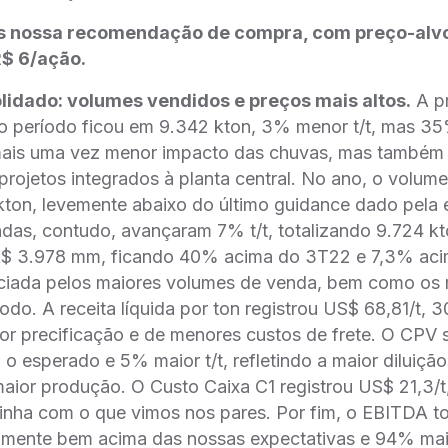
 nossa recomendação de compra, com preço-alvo
R$ 6/ação.
lidado: volumes vendidos e preços mais altos.
A p
no período ficou em 9.342 kton, 3% menor t/t, mas 3
 mais uma vez menor impacto das chuvas, mas também
rojetos integrados à planta central. No ano, o volum
 kton, levemente abaixo do último guidance dado pel
das, contudo, avançaram 7% t/t, totalizando 9.724 kto
u R$ 3.978 mm, ficando 40% acima do 3T22 e 7,3% ac
iciada pelos maiores volumes de venda, bem como os
odo. A receita líquida por ton registrou US$ 68,81/t, 3
hor precificação e de menores custos de frete. O CPV
o esperado e 5% maior t/t, refletindo a maior diluiçã
maior produção. O Custo Caixa C1 registrou US$ 21,3/t
inha com o que vimos nos pares. Por fim, o EBITDA to
mente bem acima das nossas expectativas e 94% maior