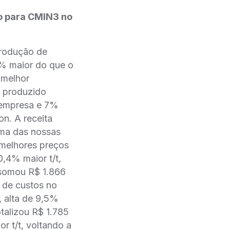
 para CMIN3 no
rodução de
5% maior do que o
 melhor
e produzido
a empresa e 7%
n. A receita
ima das nossas
 melhores preços
0,4% maior t/t,
 somou R$ 1.866
o de custos no
, alta de 9,5%
talizou R$ 1.785
 t/t, voltando a