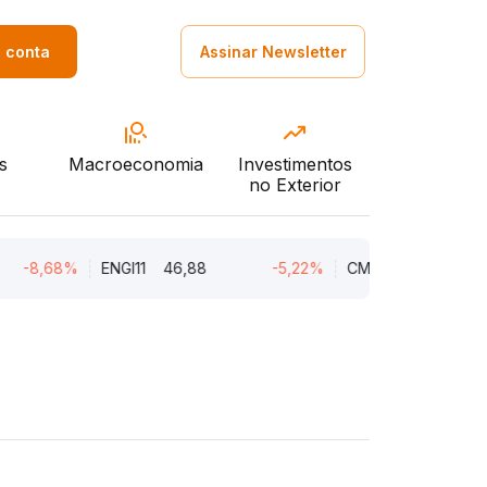
a conta
Assinar Newsletter
s
Macroeconomia
Investimentos
no Exterior
8,68%
ENGI11
46,88
-5,22%
CMIN3
5,45
-5