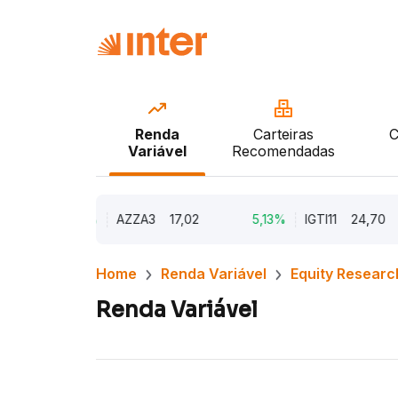
Renda
Carteiras
C
Variável
Recomendadas
9,79%
AZZA3
17,02
5,13%
IGTI11
24,70
Home
Renda Variável
Equity Researc
Renda Variável