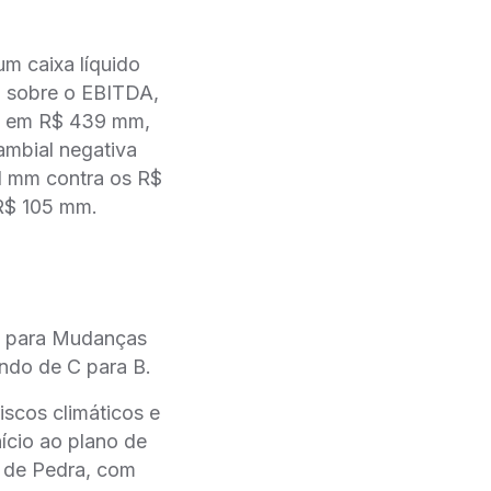
 caixa líquido
da sobre o EBITDA,
vo em R$ 439 mm,
ambial negativa
1 mm contra os R$
 R$ 105 mm.
o para Mudanças
indo de C para B.
iscos climáticos e
ício ao plano de
a de Pedra, com