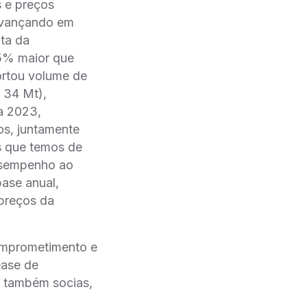
s e preços
 avançando em
ta da
,5% maior que
ortou volume de
 34 Mt),
ra 2023,
os, juntamente
s que temos de
desempenho ao
ase anual,
preços da
omprometimento e
ease de
s também socias,