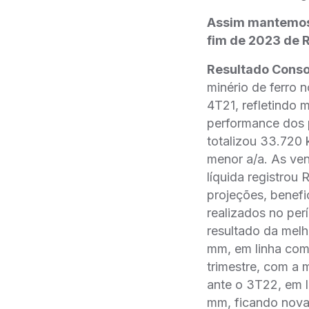
Assim mantemos
fim de 2023 de 
Resultado Conso
minério de ferro 
4T21, refletindo
performance dos p
totalizou 33.720
menor a/a. As ven
líquida registro
projeções, benef
realizados no perí
resultado da mel
mm, em linha com 
trimestre, com a 
ante o 3T22, em l
mm, ficando nova