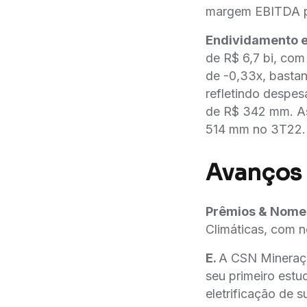
margem EBITDA p
Endividamento e
de R$ 6,7 bi, com
de -0,33x, bastan
refletindo despes
de R$ 342 mm. As
514 mm no 3T22. 
Avanços
Prêmios & Nome
Climáticas, com n
E.
A CSN Mineração
seu primeiro estu
eletrificação de 