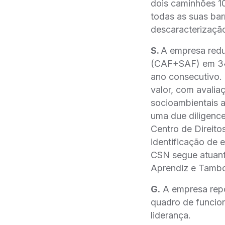
dois caminhões 1
todas as suas bar
descaracterização
S.
A empresa redu
(CAF+SAF) em 34%
ano consecutivo.
valor, com avalia
socioambientais a
uma due diligenc
Centro de Direit
identificação de 
CSN segue atuant
Aprendiz e Tambo
G.
A empresa repo
quadro de funcio
liderança.