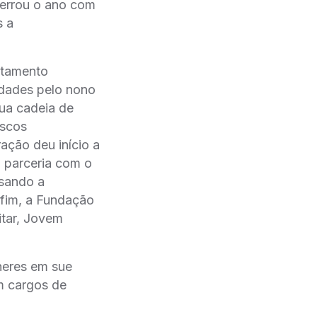
errou o ano com
s a
stamento
dades pelo nono
ua cadeia de
iscos
ação deu início a
 parceria com o
isando a
 fim, a Fundação
itar, Jovem
heres em sue
m cargos de