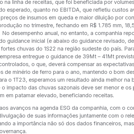
to na linha de receitas, que foi beneficiada por volume
 do esperado, quanto no EBITDA, que refletiu custos
 preços de insumos em queda e maior diluição por con
produção no trimestre, fechando em R$ 1.785 mm, 18
. No desempenho anual, no entanto, a companhia rep
o guidance inicial (e abaixo do guidance revisado, de
 fortes chuvas do 1S22 na região sudeste do país. Pa
empresa entregue o guidance de 39Mt – 41Mt previst
controlados, o que, deverá compensar as expectativa
os de minério de ferro para o ano, mantendo o bom 
ara o 1T23, esperamos um resultado ainda melhor na b
 o impacto das chuvas sazonais deve ser menor e os 
 em patamar elevado, beneficiando receitas.
aos avanços na agenda ESG da companhia, com o c
divulgação de suas informações juntamente com o rel
ando a importância não só dos dados financeiros, ma
governança.