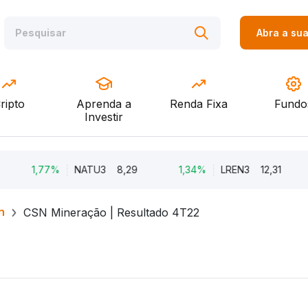
Abra a su
ripto
Aprenda a
Renda Fixa
Fundo
Investir
1,77%
NATU3
8,29
1,34%
LREN3
12,31
-
h
CSN Mineração | Resultado 4T22