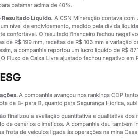
ara patamar acima de 40%.
 Resultado Líquido.
A CSN Mineração contava com um
 um nível de endividamento, medido pela dívida líqui
te confortável. O resultado financeiro fechou negati
as de R$ 199 mm, receitas de R$ 103 mm e variação c
sim, a companhia reportou um lucro líquido de R$ 87
O Fluxo de Caixa Livre ajustado fechou negativo em
 ESG
ações.
A companhia avançou nos rankings CDP tant
ota de B- para B, quanto para Segurança Hídrica, sub
 finalizou a avaliação quantitativa e qualitativa dos r
do de cenários climáticos. A companhia deu também in
sua frota de veículos ligada às operações na mina Cas