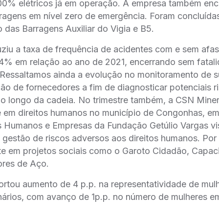
00% elétricos já em operação. A empresa também enc
ragens em nível zero de emergência. Foram concluída
 das Barragens Auxiliar do Vigia e B5.
ziu a taxa de frequência de acidentes com e sem afa
 em relação ao ano de 2021, encerrando sem fatali
 Ressaltamos ainda a evolução no monitoramento de s
ção de fornecedores a fim de diagnosticar potenciais r
o longo da cadeia. No trimestre também, a CSN Miner
e em direitos humanos no município de Congonhas, em
os Humanos e Empresas da Fundação Getúlio Vargas v
e gestão de riscos adversos aos direitos humanos. Por
e em projetos sociais como o Garoto Cidadão, Capac
res de Aço.
rtou aumento de 4 p.p. na representatividade de mul
nários, com avanço de 1p.p. no número de mulheres e