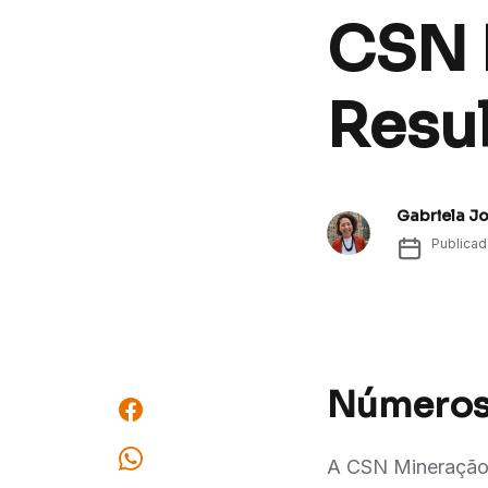
CSN 
Resu
Gabriela J
Publica
Números 
A CSN Mineração