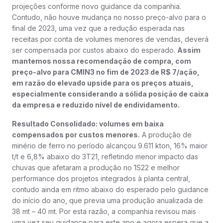
projeções conforme novo guidance da companhia.
Contudo, não houve mudança no nosso preço-alvo para o
final de 2023, uma vez que a redução esperada nas
receitas por conta de volumes menores de vendas, deverá
ser compensada por custos abaixo do esperado.
Assim
mantemos nossa recomendação de compra, com
preço-alvo para CMIN3 no fim de 2023 de R$ 7/ação,
em razão do elevado upside para os preços atuais,
especialmente considerando a sólida posição de caixa
da empresa e reduzido nível de endividamento.
Resultado Consolidado: volumes em baixa
compensados por custos menores.
A produção de
minério de ferro no período alcançou 9.611 kton, 16% maior
t/t e 6,8% abaixo do 3T21, refletindo menor impacto das
chuvas que afetaram a produção no 1S22 e melhor
performance dos projetos integrados à planta central,
contudo ainda em ritmo abaixo do esperado pelo guidance
do início do ano, que previa uma produção anualizada de
38 mt – 40 mt. Por esta razão, a companhia revisou mais
uma vez seu guidance para este ano e agora espera que a