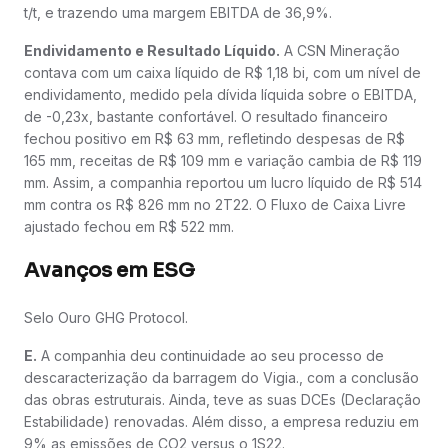
t/t, e trazendo uma margem EBITDA de 36,9%.
Endividamento e Resultado Líquido.
A CSN Mineração
contava com um caixa líquido de R$ 1,18 bi, com um nível de
endividamento, medido pela dívida líquida sobre o EBITDA,
de -0,23x, bastante confortável. O resultado financeiro
fechou positivo em R$ 63 mm, refletindo despesas de R$
165 mm, receitas de R$ 109 mm e variação cambia de R$ 119
mm. Assim, a companhia reportou um lucro líquido de R$ 514
mm contra os R$ 826 mm no 2T22. O Fluxo de Caixa Livre
ajustado fechou em R$ 522 mm.
Avanços em ESG
Selo Ouro GHG Protocol.
E.
A companhia deu continuidade ao seu processo de
descaracterização da barragem do Vigia., com a conclusão
das obras estruturais. Ainda, teve as suas DCEs (Declaração
Estabilidade) renovadas. Além disso, a empresa reduziu em
9% as emissões de CO2 versus o 1S22.