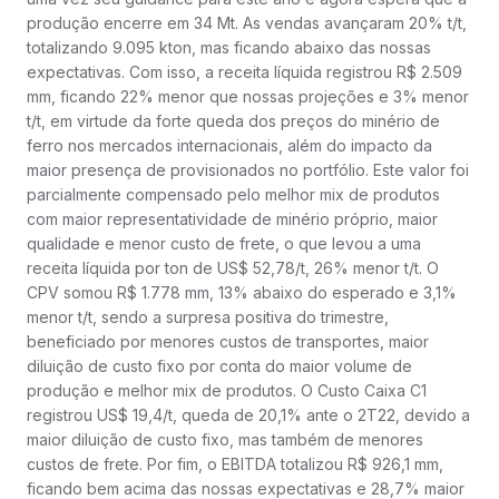
produção encerre em 34 Mt. As vendas avançaram 20% t/t,
totalizando 9.095 kton, mas ficando abaixo das nossas
expectativas. Com isso, a receita líquida registrou R$ 2.509
mm, ficando 22% menor que nossas projeções e 3% menor
t/t, em virtude da forte queda dos preços do minério de
ferro nos mercados internacionais, além do impacto da
maior presença de provisionados no portfólio. Este valor foi
parcialmente compensado pelo melhor mix de produtos
com maior representatividade de minério próprio, maior
qualidade e menor custo de frete, o que levou a uma
receita líquida por ton de US$ 52,78/t, 26% menor t/t. O
CPV somou R$ 1.778 mm, 13% abaixo do esperado e 3,1%
menor t/t, sendo a surpresa positiva do trimestre,
beneficiado por menores custos de transportes, maior
diluição de custo fixo por conta do maior volume de
produção e melhor mix de produtos. O Custo Caixa C1
registrou US$ 19,4/t, queda de 20,1% ante o 2T22, devido a
maior diluição de custo fixo, mas também de menores
custos de frete. Por fim, o EBITDA totalizou R$ 926,1 mm,
ficando bem acima das nossas expectativas e 28,7% maior