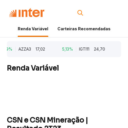
Renda Variável
Carteiras Recomendadas
Cri
,79%
AZZA3
17,02
5,13%
IGTI11
24,70
1,77
Renda Variável
CSN e CSN Mineração |