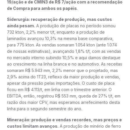
19/ação e de CMIN3 de R$ 7/ação com a recomendação
de Compra para ambos os papéis
.
Siderurgia: recuperação de produção, mas custos
ainda pesam.
A produção de placas no período somou
732 kton, 2,2% menor t/t, enquanto a produção de
laminados avançou 10,3% na mesma base comparativa,
para 775 kton. As vendas somaram 1.054 kton (ante 1.074
de nossas estimativas), avançando 1,8% t/t, com as vendas
no mercado interno subindo 10,5% e aqui damos destaque
ao crescimento na linha branca e no automotivo. As receitas
somaram R$ 5.943 mm, 2,2% menor que o projetado, mas
2,9% acima do 1T23, reflexo da maior produção e vendas,
apesar da pressão pelas importações. O custo de placa
ficou em R$ 4.113/t, em linha com o trimestre anterior. O
EBITDA, então, registrou R$ 553 mm, queda de 27% t/t, em
razão dos maior CPV, mas esperamos arrefecimento desta
linha para o segundo semestre do ano.
Mineração: produção e vendas recordes, mas preços e
custos limitam avanços.
A produção de minério de ferro