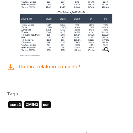
Confira relatório completo!
Tags
csna3
CMIN3
csn