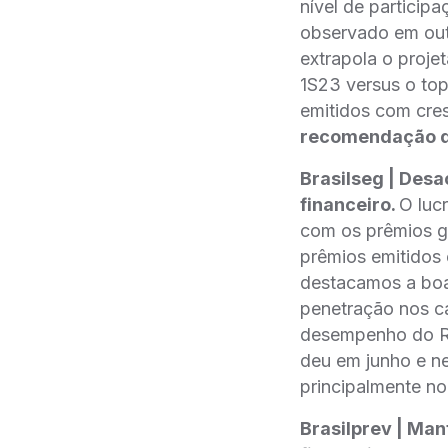
nível de particip
observado em outr
extrapola o proj
1S23 versus o top
emitidos com cre
recomendação d
Brasilseg | Desa
financeiro.
O lucr
com os prêmios 
prêmios emitidos
destacamos a boa
penetração nos 
desempenho do Rur
deu em junho e ne
principalmente no
Brasilprev | Mant