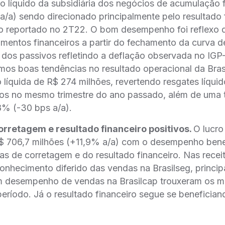
o líquido da subsidiária dos negócios de acumulação
a/a) sendo direcionado principalmente pelo resultado 
́zo reportado no 2T22. O bom desempenho foi reflexo d
mentos financeiros a partir do fechamento da curva de
 dos passivos refletindo a deflação observada no IGP
s boas tendências no resultado operacional da Bras
 líquida de R$ 274 milhões, revertendo resgates líqu
os no mesmo trimestre do ano passado, além de uma 
8% (-30 bps a/a).
orretagem e resultado financeiro positivos.
O lucro 
R$ 706,7 milhões (+11,9% a/a) com o desempenho bene
tas de corretagem e do resultado financeiro. Nas rece
onhecimento diferido das vendas na Brasilseg, princip
m desempenho de vendas na Brasilcap trouxeram os m
eríodo. Já o resultado financeiro segue se beneficia