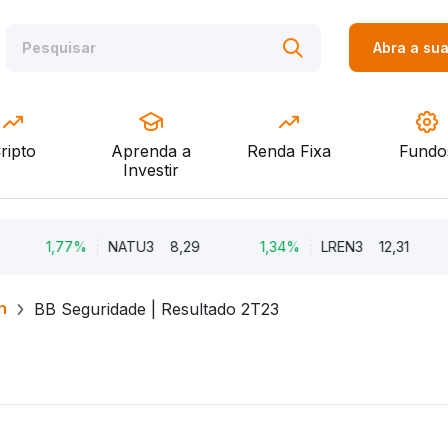
Abra a su
ripto
Aprenda a
Renda Fixa
Fundo
Investir
1,77%
NATU3
8,29
1,34%
LREN3
12,31
-
h
BB Seguridade | Resultado 2T23