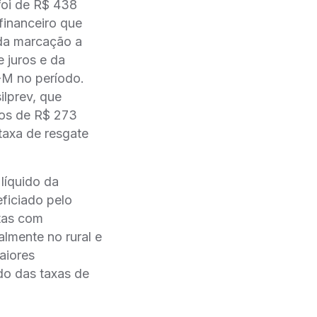
 foi de R$ 438
financeiro que
a marcação a
 juros e da
-M no período.
ilprev, que
idos de R$ 273
taxa de resgate
líquido da
ficiado pelo
itas com
almente no rural e
aiores
ndo das taxas de