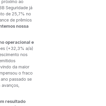
i próximo ao
BB Seguridade já
nto de 25,7% no
ance de prêmios
ntemos nossa
ho operacional e
hões (+32,3% a/a)
rescimento nos
emitidos
vindo da maior
compensou o fraco
o ano passado se
 avanços,
bom resultado