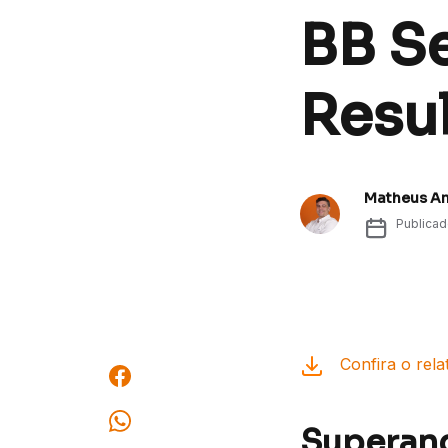
BB S
Resu
Matheus A
Publica
Confira o rela
Superand