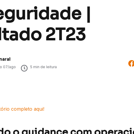
eguridade |
ltado 2T23
maral
do
07/ago
5
min de leitura
tório completo aqui!
o o guidance com operaci