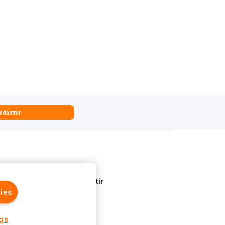
adastrar
Quem Somos
Aprenda a Investir
ies
ngs