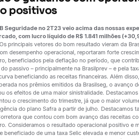
ro positivos
BB Seguridade no 2T23 veio acima das nossas expe
ado, com lucro líquido de R$ 1.841 milhões (+30
Os principais vetores do bom resultado vieram da Bras
bom desempenho operacional, reportaram forte cresci
ro, beneficiados pela deflação no período, que contr
 do passivo – principalmente na Brasilprev – e pela ta
urva beneficiando as receitas financeiras. Além diss
sperada nos prêmios emitidos da Brasilseg, o avanço d
 os efeitos de uma maior sinistralidade. Destacamos
tou o crescimento do trimestre, já que o maior volume
ência do plano Safra a partir de julho. Destacamos 
Corretora que contou com bom avanço das receitas c
iro. Consideramos o resultado operacional positivo e
se beneficiado de uma taxa Selic elevada e menor cust