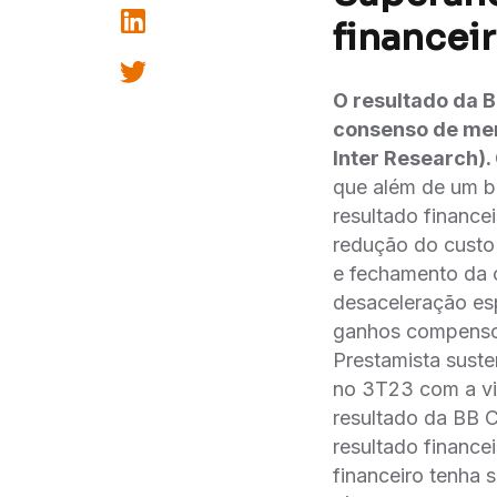
financei
O resultado da 
consenso de merc
Inter Research).
que além de um 
resultado financei
redução do custo
e fechamento da c
desaceleração e
ganhos compensou
Prestamista susten
no 3T23 com a vig
resultado da BB 
resultado finance
financeiro tenha 