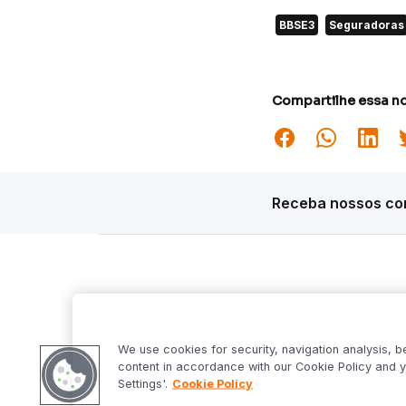
BBSE3
Seguradoras
Compartilhe essa no
Receba nossos con
Siga o Inter
Desta
Market S
We use cookies for security, navigation analysis, b
Inter Fo
content in accordance with our Cookie Policy and y
Criptowo
Settings'.
Cookie Policy
Bom Dia 