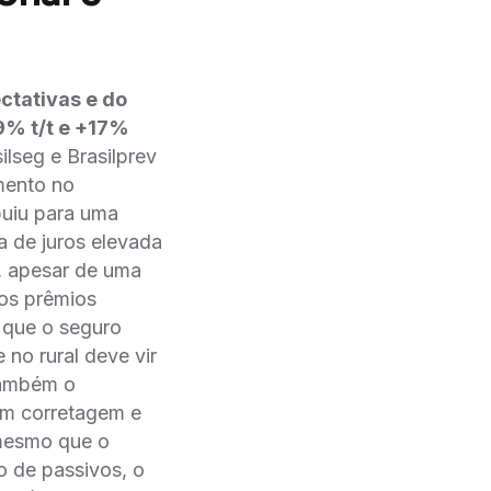
ctativas e do
,9% t/t e +17%
ilseg e Brasilprev
mento no
ibuiu para uma
xa de juros elevada
o, apesar de uma
os prêmios
 que o seguro
 no rural deve vir
também o
om corretagem e
 mesmo que o
o de passivos, o