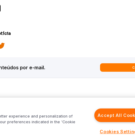
tícia
teúdos por e-mail.
C
ques
Análises
Inter News
trategy
Macroeconomia
Inter Strategy
Accept All Cook
etter experience and personalization of
recast
Renda Variável
Inter News RV
our preferences indicated in the 'Cookie
rld
Renda Fixa
Inter News RF
Inter
Investimentos no Exterior
Top Funds
Cookies Setti