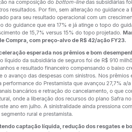
ação na composição do
bottom-line
das subsidiárias fo
os resultados. Por fim, sem alteração no guidance a 
etado para seu resultado operacional com um crescime
o do guidance que era 17% e já atinge o topo do guid
scimento de 15,7% versus 15% do topo projetado.
Ma
e Compra, com preço-alvo de R$ 42/ação FY23.
celeração esperada nos prêmios e bom desempen
o líquido da subsidiária de seguros foi de R$ 910 mil
ganhos e resultado financeiro compensando o baixo c
 e o avanço das despesas com sinistros. Nos prêmios 
 performance do Prestamista que avançou 27,7% a/a 
canais bancários e retração do cancelamento, o que 
al, onde a liberação dos recursos do plano Safra n
ste ano em julho. A sinistralidade ainda pressiona com
 segmento rural e prestamista.
endo captação líquida, redução dos resgates e 