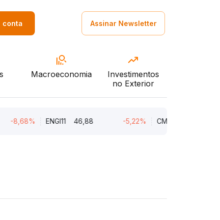
a conta
Assinar Newsletter
s
Macroeconomia
Investimentos
no Exterior
8,68%
ENGI11
46,88
-5,22%
CMIN3
5,45
-