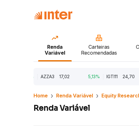
Renda
Carteiras
C
Variável
Recomendadas
9,79%
AZZA3
17,02
5,13%
IGTI11
24,70
Home
Renda Variável
Equity Researc
Renda Variável