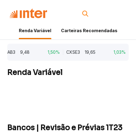
Renda Variável
Carteiras Recomendadas
Cri
CEAB3
9,48
1,50%
CXSE3
19,65
1,03%
CY
Renda Variável
Bancos | Revisão e Prévias 1T23