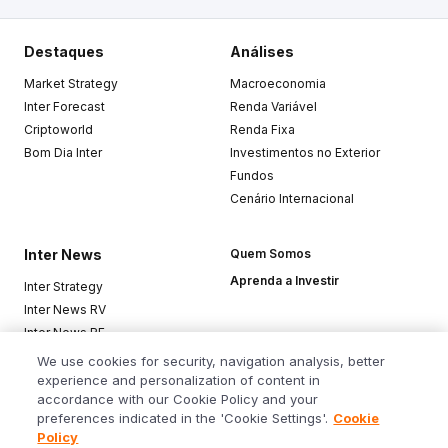
Destaques
Análises
Market Strategy
Macroeconomia
Inter Forecast
Renda Variável
Criptoworld
Renda Fixa
Bom Dia Inter
Investimentos no Exterior
Fundos
Cenário Internacional
Inter News
Quem Somos
Aprenda a Investir
Inter Strategy
Inter News RV
Inter News RF
Top Funds
We use cookies for security, navigation analysis, better
experience and personalization of content in
accordance with our Cookie Policy and your
Baixe o app
preferences indicated in the 'Cookie Settings'.
Cookie
Policy