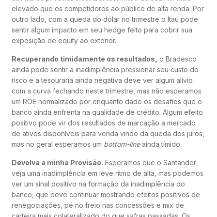
elevado que os competidores ao público de alta renda. Por
outro lado, com a queda do dólar no trimestre o Itaú pode
sentir algum impacto em seu hedge feito para cobrir sua
exposição de equity ao exterior.
Recuperando timidamente os resultados,
o Bradesco
ainda pode sentir a inadimplência pressionar seu custo do
risco e a tesouraria ainda negativa deve ver algum alívio
com a curva fechando neste trimestre, mas não esperamos
um ROE normalizado por enquanto dado os desafios que o
banco ainda enfrenta na qualidade de crédito. Algum efeito
positivo pode vir dos resultados de marcação a mercado
de ativos disponíveis para venda vindo da queda dos juros,
mas no geral esperamos um
bottom-line
ainda tímido.
Devolva a minha Provisão.
Esperamos que o Santander
veja uma inadimplência em leve ritmo de alta, mas podemos
ver um sinal positivo na formação da inadimplência do
banco, que deve continuar mostrando efeitos positivos de
renegociações, pé no freio nas concessões e mix de
carteira mais colateralizado do que safras passadas. Os