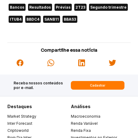
Bancos
Resultados
Prévias
2T23
Segundo trimestre
ITUB4
BBDC4
SANB11
BBAS3
Compartilhe essa notícia
Receba nossos conteúdos
Cadastrar
por e-mail.
Destaques
Análises
Market Strategy
Macroeconomia
Inter Forecast
Renda Variável
Criptoworld
Renda Fixa
Bom Dia Inter
Investimentos no Exterior