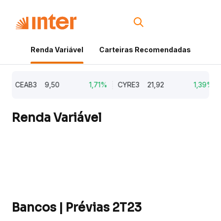
Renda Variável
Carteiras Recomendadas
Cri
CEAB3
9,50
1,71%
CYRE3
21,92
1,39%
A
Renda Variável
Bancos | Prévias 2T23