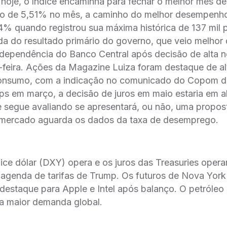
 hoje, o índice encaminha para fechar o melhor mês d
o de 5,51% no mês, a caminho do melhor desempenho
4% quando registrou sua máxima histórica de 137 mil 
a do resultado primário do governo, que veio melhor
ndependência do Banco Central após decisão de alta n
-feira. Ações da Magazine Luiza foram destaque de al
onsumo, com a indicação no comunicado do Copom d
ps em março, a decisão de juros em maio estaria em ab
 segue avaliando se apresentará, ou não, uma propost
 mercado aguarda os dados da taxa de desemprego.
dice dólar (DXY) opera e os juros das Treasuries opera
genda de tarifas de Trump. Os futuros de Nova York
 destaque para Apple e Intel após balanço. O petróle
 a maior demanda global.