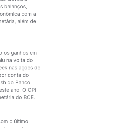
s balanços,
econômica com a
netária, além de
do os ganhos em
iu na volta do
eek nas ações de
por conta do
vish do Banco
 este ano. O CPI
netária do BCE.
com o último