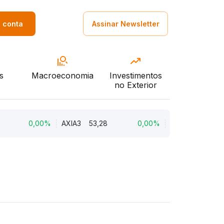
a conta
Assinar Newsletter
s
Macroeconomia
Investimentos
no Exterior
0,00%
AXIA3
53,28
0,00%
AURE3
10,98