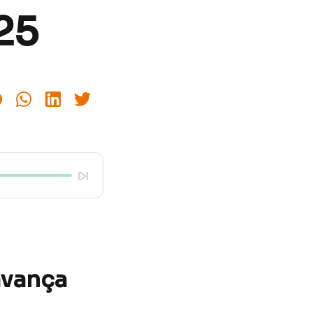
.25
avança