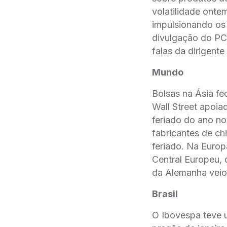
volatilidade onte
impulsionando os 
divulgação do PCE
falas da dirigent
Mundo
Bolsas na Ásia f
Wall Street apoia
feriado do ano n
fabricantes de c
feriado. Na Europ
Central Europeu, 
da Alemanha veio 
Brasil
O Ibovespa teve u