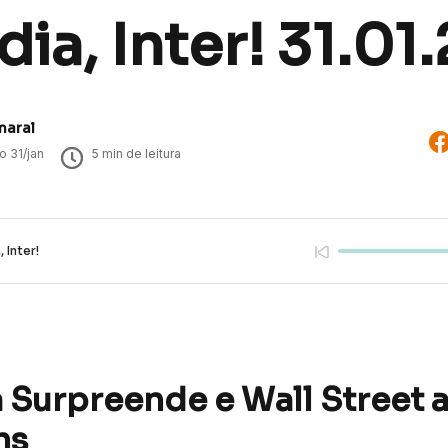
ia, Inter! 31.01
maral
do
31/jan
5
min de leitura
 Inter!
 Surpreende e Wall Street 
hs