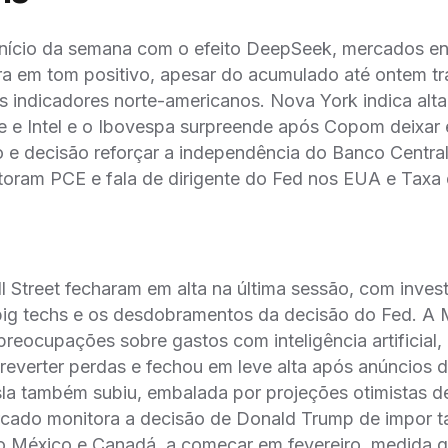
início da semana com o efeito DeepSeek, mercados 
ira em tom positivo, apesar do acumulado até ontem 
s indicadores norte-americanos. Nova York indica alt
e e Intel e o Ibovespa surpreende após Copom deixar
 e decisão reforçar a independência do Banco Central
itoram PCE e fala de dirigente do Fed nos EUA e Tax
Street fecharam em alta na última sessão, com invest
big techs e os desdobramentos da decisão do Fed. A 
eocupações sobre gastos com inteligência artificial,
reverter perdas e fechou em leve alta após anúncios d
sla também subiu, embalada por projeções otimistas d
rcado monitora a decisão de Donald Trump de impor t
o México e Canadá, a começar em fevereiro, medida q