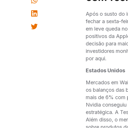
Após o susto do 
fechar a sexta-fe
em leve queda no
positivos da Appl
decisão para maio
investidores mon
por aqui.
Estados Unidos
Mercados em Wall 
os balanços das 
mais de 6% com pr
Nvidia conseguiu 
estratégica. A Te
Além disso, o me
sobre produtos d