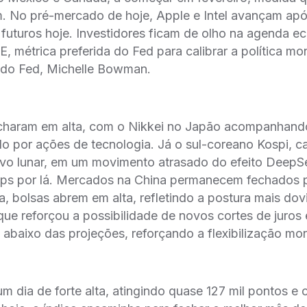
m. No pré-mercado de hoje, Apple e Intel avançam apó
futuros hoje. Investidores ficam de olho na agenda 
, métrica preferida do Fed para calibrar a política mo
e do Fed, Michelle Bowman.
echaram em alta, com o Nikkei no Japão acompanhan
do por ações de tecnologia. Já o sul-coreano Kospi, ca
ovo lunar, em um movimento atrasado do efeito DeepS
hips por lá. Mercados na China permanecem fechados 
a, bolsas abrem em alta, refletindo a postura mais do
que reforçou a possibilidade de novos cortes de juros
abaixo das projeções, reforçando a flexibilização mo
m dia de forte alta, atingindo quase 127 mil pontos e 