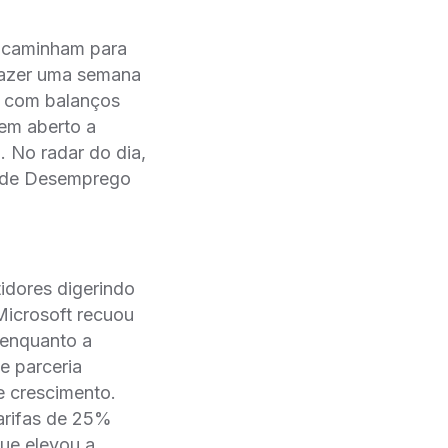
encaminham para
trazer uma semana
a com balanços
 em aberto a
. No radar do dia,
a de Desemprego
idores digerindo
Microsoft recuou
 enquanto a
e parceria
e crescimento.
arifas de 25%
ue elevou a