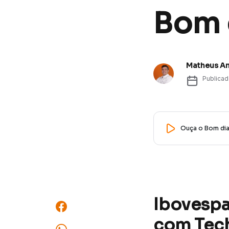
Bom d
Matheus A
Publica
Ouça o Bom dia,
Ibovespa
com Tec