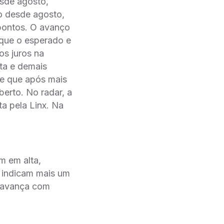
esde agosto,
 desde agosto,
pontos. O avanço
 que o esperado e
os juros na
ta e demais
e que após mais
erto. No radar, a
a pela Linx. Na
m em alta,
 indicam mais um
o avança com