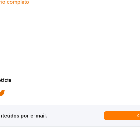
ório completo
tícia
teúdos por e-mail.
C