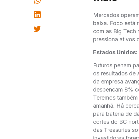
Mercados operam 
baixa. Foco está
com as Big Tech r
pressiona ativos d
Estados Unidos:
Futuros penam pa
os resultados de
da empresa avan
despencam 8% com
Teremos também M
amanhã. Há cerca
para bateria de 
cortes do BC norte
das Treasuries so
investidores for