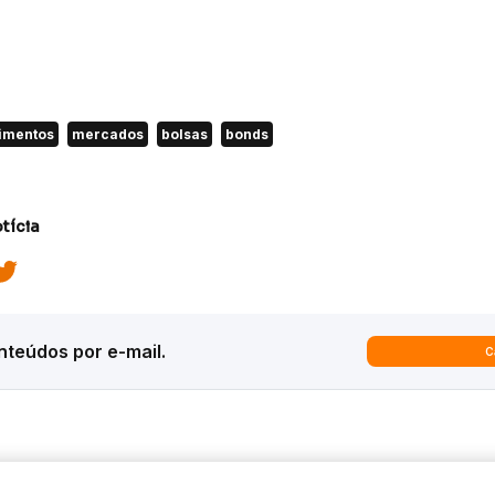
timentos
mercados
bolsas
bonds
tícia
teúdos por e-mail.
C
ques
Análises
Inter News