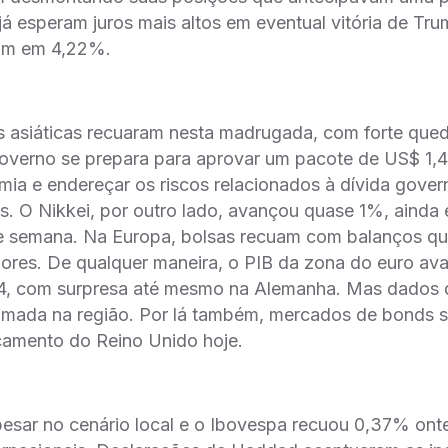
á esperam juros mais altos em eventual vitória de Tr
am em 4,22%.
as asiáticas recuaram nesta madrugada, com forte qu
overno se prepara para aprovar um pacote de US$ 1,4 
mia e endereçar os riscos relacionados à dívida gove
. O Nikkei, por outro lado, avançou quase 1%, ainda 
de semana. Na Europa, bolsas recuam com balanços q
dores. De qualquer maneira, o PIB da zona do euro av
, com surpresa até mesmo na Alemanha. Mas dados d
omada na região. Por lá também, mercados de bonds s
çamento do Reino Unido hoje.
 pesar no cenário local e o Ibovespa recuou 0,37% on