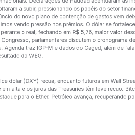
ernacionais. Declarações de Haddad acentuaram as inc
oltaram a subir, pressionando os papéis do setor financ
úncio do novo plano de contenção de gastos vem de
imos vendo pressão nos prêmios. O dólar se fortalece
perante o real, fechando em R$ 5,76, maior valor de
o Congresso, parlamentares discutem o cronograma d
ia. Agenda traz IGP-M e dados do Caged, além de fala
resultado da WEG.
dice dólar (DXY) recua, enquanto futuros em Wall Stre
em alta e os juros das Treasuries têm leve recuo. Bit
taque para o Ether. Petróleo avança, recuperando pa