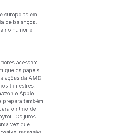
e europeias em
da de balanços,
sa no humor e
tidores acessam
om que os papeis
 as ações da AMD
os trimestres.
mazon e Apple
e prepara também
ara o ritmo de
yroll. Os juros
 uma vez que
ossível recessão