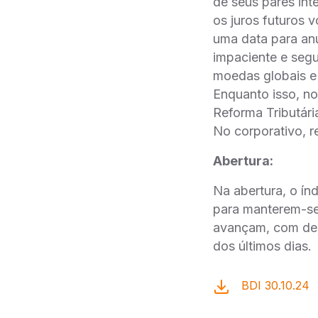
de seus pares int
os juros futuros v
uma data para an
impaciente e segu
moedas globais e 
Enquanto isso, n
Reforma Tributár
No corporativo, 
Abertura:
Na abertura, o ín
para manterem-se 
avançam, com des
dos últimos dias.
BDI 30.10.24