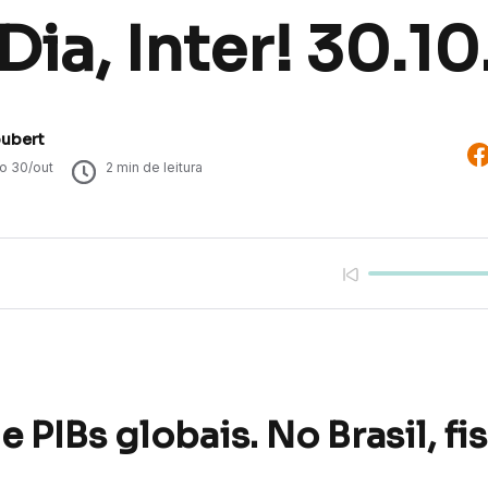
ia, Inter! 30.10
oubert
do
30/out
2
min de leitura
e PIBs globais. No Brasil, fi