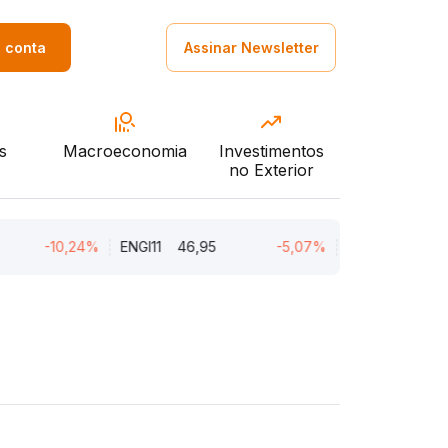
a conta
Assinar Newsletter
s
Macroeconomia
Investimentos
no Exterior
-10,24%
ENGI11
46,95
-5,07%
MGLU3
4,34