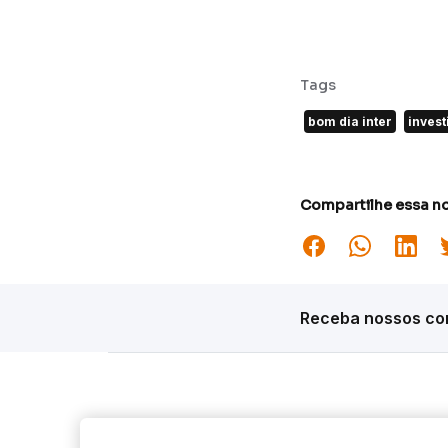
Tags
bom dia inter
inves
Compartilhe essa no
Receba nossos con
Siga o Inter
Desta