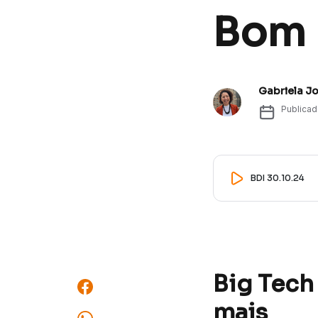
Bom D
Gabriela J
Publica
BDI 30.10.24
Big Tech 
mais