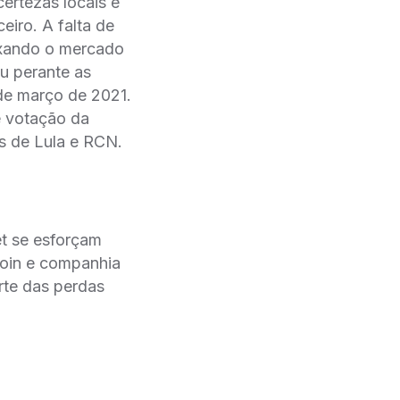
ertezas locais e
eiro. A falta de
ixando o mercado
u perante as
sde março de 2021.
e votação da
s de Lula e RCN.
et se esforçam
coin e companhia
rte das perdas