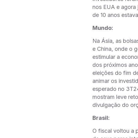
nos EUA e agora j
de 10 anos estav
Mundo:
Na Ásia, as bols
e China, onde o g
estimular a econo
dos próximos anos
eleições do fim 
animar os investi
esperado no 3T24
mostram leve ret
divulgação do or
Brasil:
O fiscal voltou a