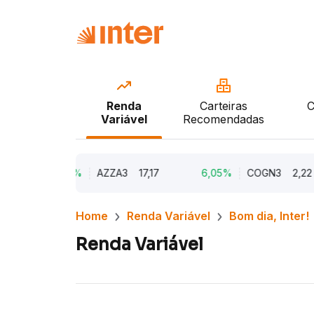
Renda
Carteiras
C
Variável
Recomendadas
10,25%
AZZA3
17,17
6,05%
COGN3
2,22
Home
Renda Variável
Bom dia, Inter!
Renda Variável