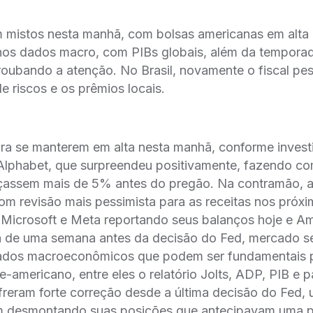
mistos nesta manhã, com bolsas americanas em alta 
 nos dados macro, com PIBs globais, além da tempora
oubando a atenção. No Brasil, novamente o fiscal pe
e riscos e os prêmios locais.
ra se manterem em alta nesta manhã, conforme inves
 Alphabet, que surpreendeu positivamente, fazendo c
çassem mais de 5% antes do pregão. Na contramão,
 revisão mais pessimista para as receitas nos próxim
icrosoft e Meta reportando seus balanços hoje e A
 de uma semana antes da decisão do Fed, mercado s
dados macroeconômicos que podem ser fundamentais p
-americano, entre eles o relatório Jolts, ADP, PIB e pa
freram forte correção desde a última decisão do Fed,
am desmontando suas posições que antecipavam uma p