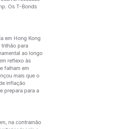
ump. Os T-Bonds
eda em Hong Kong
trilhão para
rnamental ao longo
em reflexo às
ue falham em
ançou mais que o
e inflação
e prepara para a
tem, na contramão