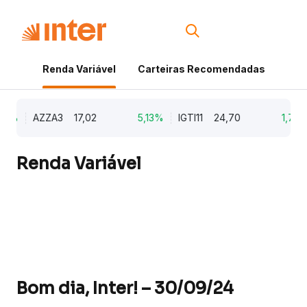
Renda Variável
Carteiras Recomendadas
Cri
9%
AZZA3
17,02
5,13%
IGTI11
24,70
1,77%
Renda Variável
Bom dia, Inter! – 30/09/24