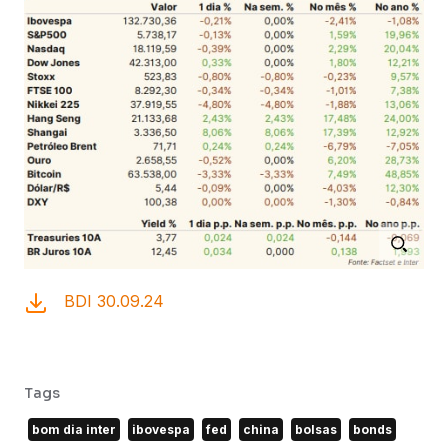
BDI 30.09.24
Tags
bom dia inter
ibovespa
fed
china
bolsas
bonds