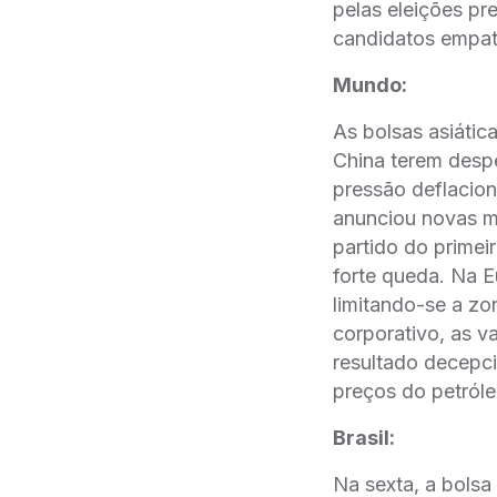
pelas eleições pr
candidatos empa
Mundo:
As bolsas asiátic
China terem desp
pressão deflacio
anunciou novas me
partido do primei
forte queda. Na E
limitando-se a zo
corporativo, as v
resultado decepc
preços do petróle
Brasil:
Na sexta, a bolsa