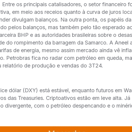
Entre os principais catalisadores, o setor financeiro f
tiva, em meio aos receios quanto à curva de juros loc
nder divulgam balanços. Na outra ponta, os papéis d
do pelos balanços, mas também pelo tão esperado ac
rceira BHP e as autoridades brasileiras sobre o desa
ude do rompimento da barragem da Samarco. A Aneel 
arifas de energia, mesmo assim mercado ainda vê infl
no. Petrobras fica no radar com petróleo em queda, 
u relatório de produção e vendas do 3T24.
dice dólar (DXY) está estável, enquanto futuros em Wa
os das Treasuries. Criptoativos estão em leve alta. J
o divergente, com o petróleo despencando e o minério