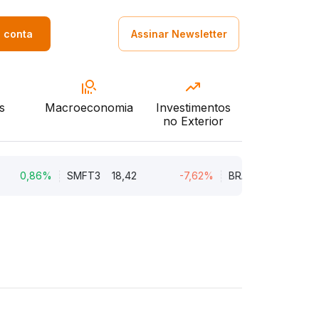
a conta
Assinar Newsletter
s
Macroeconomia
Investimentos
no Exterior
,86%
SMFT3
18,42
-7,62%
BRAV3
18,45
-