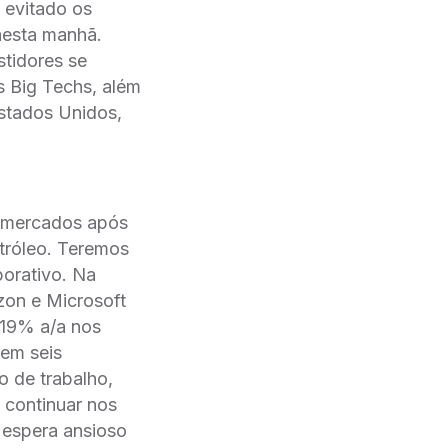
m evitado os
nesta manhã.
tidores se
s Big Techs, além
Estados Unidos,
s mercados após
tróleo. Teremos
orativo. Na
zon e Microsoft
 19% a/a nos
 em seis
o de trabalho,
 continuar nos
 espera ansioso