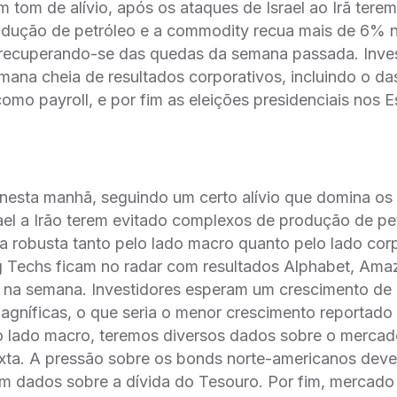
m tom de alívio, após os ataques de Israel ao Irã tere
dução de petróleo e a commodity recua mais de 6% 
recuperando-se das quedas da semana passada. Inves
ana cheia de resultados corporativos, incluindo o da
mo payroll, e por fim as eleições presidenciais nos 
nesta manhã, seguindo um certo alívio que domina o
ael a Irão terem evitado complexos de produção de pe
 robusta tanto pelo lado macro quanto pelo lado corp
g Techs ficam no radar com resultados Alphabet, Ama
 na semana. Investidores esperam um crescimento de
agníficas, o que seria o menor crescimento reportado
lo lado macro, teremos diversos dados sobre o mercad
xta. A pressão sobre os bonds norte-americanos deve
om dados sobre a dívida do Tesouro. Por fim, mercado