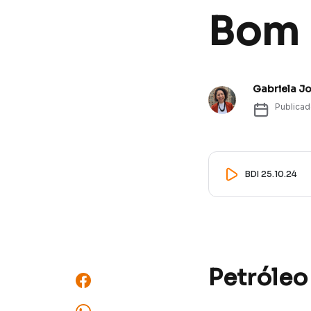
Bom D
Gabriela J
Publica
BDI 25.10.24
Petróleo