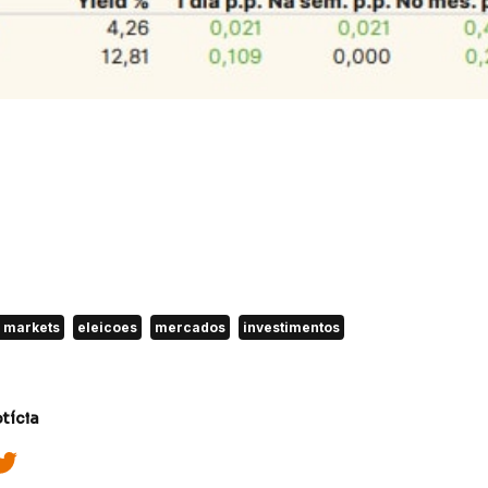
l markets
eleicoes
mercados
investimentos
tícia