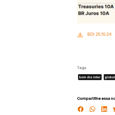
BDI 25.10.24
Tags
bom dia inter
globa
Compartilhe essa no