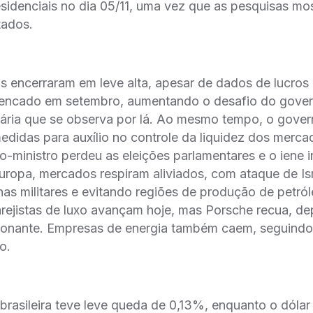
esidenciais no dia 05/11, uma vez que as pesquisas m
tados.
as encerraram em leve alta, apesar de dados de lucros
encado em setembro, aumentando o desafio do gover
nária que se observa por lá. Ao mesmo tempo, o gover
didas para auxílio no controle da liquidez dos merca
ro-ministro perdeu as eleições parlamentares e o iene 
uropa, mercados respiram aliviados, com ataque de Isr
nas militares e evitando regiões de produção de petró
arejistas de luxo avançam hoje, mas Porsche recua, d
ionante. Empresas de energia também caem, seguindo
o.
 brasileira teve leve queda de 0,13%, enquanto o dóla