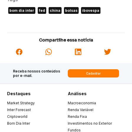
bom dia inter
fed
china
bolsas
ibovespa
Compartilhe essa notícia
Receba nossos conteúdos
Cadastrar
por e-mail.
Destaques
Análises
Market Strategy
Macroeconomia
Inter Forecast
Renda Variável
Criptoworld
Renda Fixa
Bom Dia Inter
Investimentos no Exterior
Fundos