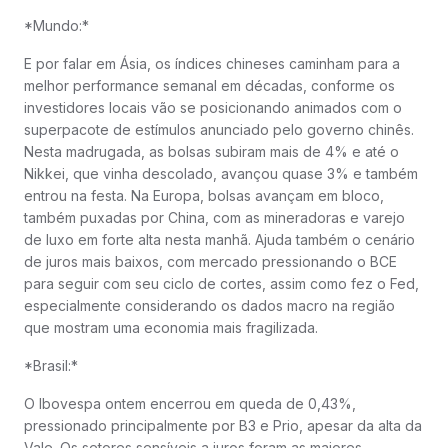
*Mundo:*
E por falar em Ásia, os índices chineses caminham para a
melhor performance semanal em décadas, conforme os
investidores locais vão se posicionando animados com o
superpacote de estímulos anunciado pelo governo chinês.
Nesta madrugada, as bolsas subiram mais de 4% e até o
Nikkei, que vinha descolado, avançou quase 3% e também
entrou na festa. Na Europa, bolsas avançam em bloco,
também puxadas por China, com as mineradoras e varejo
de luxo em forte alta nesta manhã. Ajuda também o cenário
de juros mais baixos, com mercado pressionando o BCE
para seguir com seu ciclo de cortes, assim como fez o Fed,
especialmente considerando os dados macro na região
que mostram uma economia mais fragilizada.
*Brasil:*
O Ibovespa ontem encerrou em queda de 0,43%,
pressionado principalmente por B3 e Prio, apesar da alta da
Vale. Os setores sensíveis a juros foram as maiores