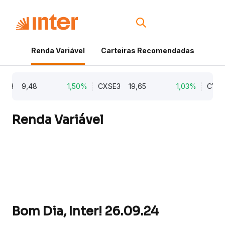
Renda Variável
Carteiras Recomendadas
Cri
B3
9,48
1,50%
CXSE3
19,65
1,03%
CYRE3
Renda Variável
Bom Dia, Inter! 26.09.24