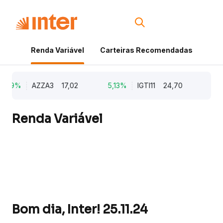
Renda Variável
Carteiras Recomendadas
Cri
,79%
AZZA3
17,02
5,13%
IGTI11
24,70
1,77
Renda Variável
Bom dia, Inter! 25.11.24