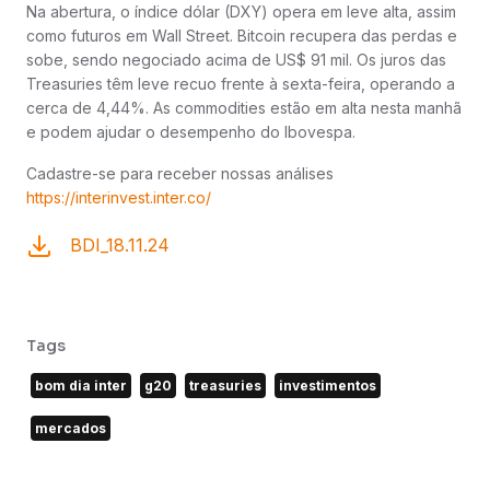
Na abertura, o índice dólar (DXY) opera em leve alta, assim
como futuros em Wall Street. Bitcoin recupera das perdas e
sobe, sendo negociado acima de US$ 91 mil. Os juros das
Treasuries têm leve recuo frente à sexta-feira, operando a
cerca de 4,44%. As commodities estão em alta nesta manhã
e podem ajudar o desempenho do Ibovespa.
Cadastre-se para receber nossas análises
https://interinvest.inter.co/
BDI_18.11.24
Tags
bom dia inter
g20
treasuries
investimentos
mercados