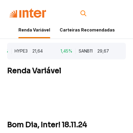
Renda Variável
Carteiras Recomendadas
Cri
22%
HYPE3
21,64
1,45%
SANB11
29,67
1,3
Renda Variável
Bom Dia, Inter! 18.11.24