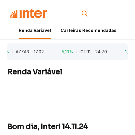
Renda Variável
Carteiras Recomendadas
Cri
9%
AZZA3
17,02
5,13%
IGTI11
24,70
1,77%
Renda Variável
Bom dia, Inter! 14.11.24