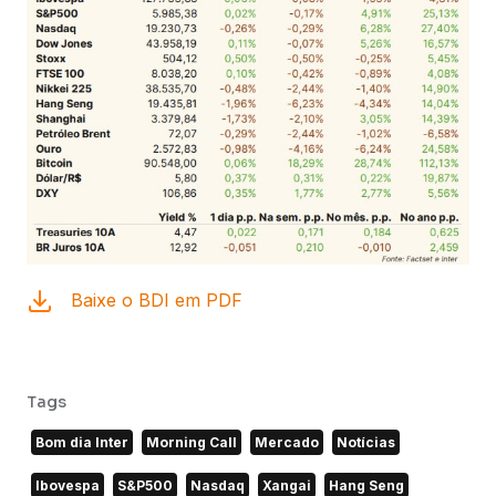
Baixe o BDI em PDF
Tags
Bom dia Inter
Morning Call
Mercado
Notícias
Ibovespa
S&P500
Nasdaq
Xangai
Hang Seng