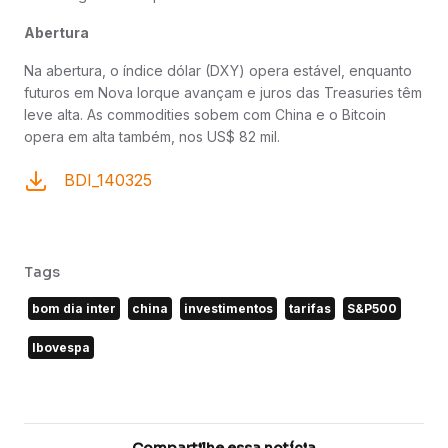
Abertura
Na abertura, o índice dólar (DXY) opera estável, enquanto
futuros em Nova Iorque avançam e juros das Treasuries têm
leve alta. As commodities sobem com China e o Bitcoin
opera em alta também, nos US$ 82 mil.
BDI_140325
Tags
bom dia inter
china
investimentos
tarifas
S&P500
Ibovespa
Compartilhe essa notícia