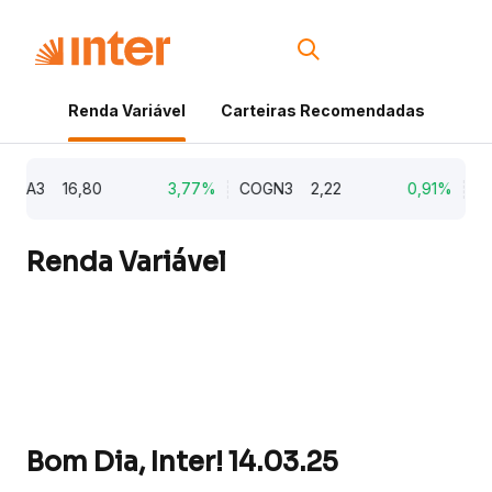
Renda Variável
Carteiras Recomendadas
Cri
ZZA3
16,80
3,77%
COGN3
2,22
0,91%
EM
Renda Variável
Bom Dia, Inter! 14.03.25