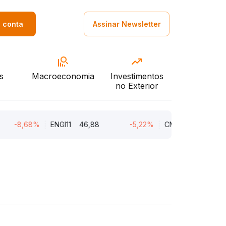
a conta
Assinar Newsletter
s
Macroeconomia
Investimentos
no Exterior
-8,68%
ENGI11
46,88
-5,22%
CMIN3
5,45