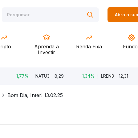
Abra a su
ripto
Aprenda a
Renda Fixa
Fundo
Investir
1,77%
NATU3
8,29
1,34%
LREN3
12,31
Bom Dia, Inter! 13.02.25