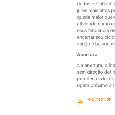
dados de inflaçã
juros mais altos 
queda maior que 
atividade como u
essa tendência de
encerrar seu cicl
varejo e balanço
Abertura
Na abertura, o ín
sem direção defin
petróleo cede, co
opera próximo a 
BDI_13.02.25