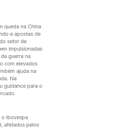
om queda na China
ando e apostas de
do setor de
obem impulsionadas
 da guerra na
ndo com elevados
também ajuda na
ada. Na
u guidance para o
ercado.
, o Ibovespa
, afetados pelos