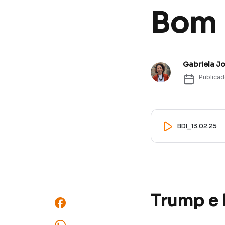
Bom D
Gabriela J
Publica
BDI_13.02.25
Trump e 