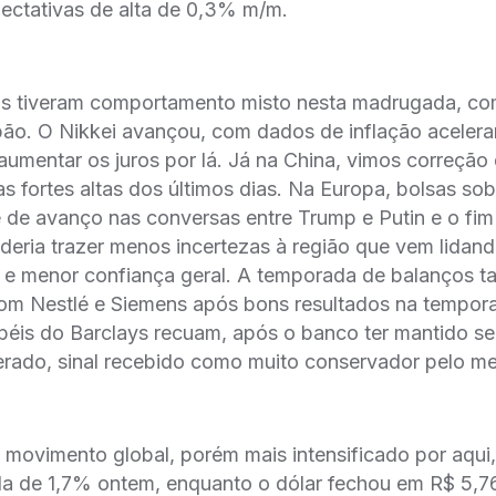
ectativas de alta de 0,3% m/m.
cas tiveram comportamento misto nesta madrugada, c
apão. O Nikkei avançou, com dados de inflação aceler
umentar os juros por lá. Já na China, vimos correção 
as fortes altas dos últimos dias. Na Europa, bolsas s
e de avanço nas conversas entre Trump e Putin e o fim
deria trazer menos incertezas à região que vem lida
a e menor confiança geral. A temporada de balanços 
 com Nestlé e Siemens após bons resultados na tempor
péis do Barclays recuam, após o banco ter mantido se
erado, sinal recebido como muito conservador pelo m
ovimento global, porém mais intensificado por aqui
a de 1,7% ontem, enquanto o dólar fechou em R$ 5,76