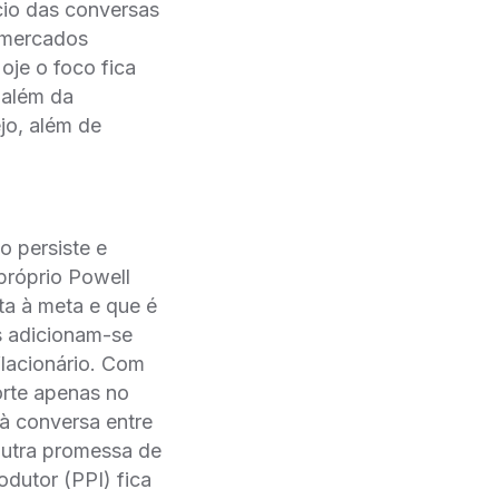
cio das conversas
, mercados
je o foco fica
 além da
jo, além de
o persiste e
próprio Powell
lta à meta e que é
s adicionam-se
flacionário. Com
orte apenas no
à conversa entre
 outra promessa de
dutor (PPI) fica