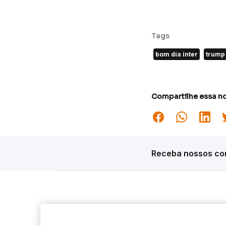
Tags
bom dia inter
trump
Compartilhe essa no
Receba nossos con
Siga o Inter
Desta
Market S