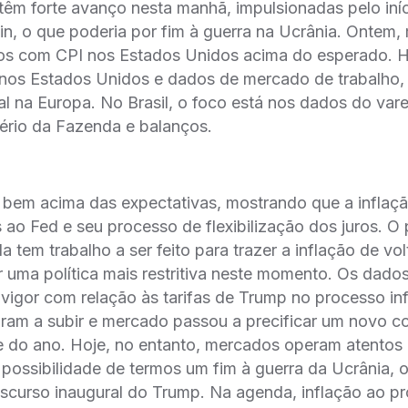
têm forte avanço nesta manhã, impulsionadas pelo iní
in, o que poderia por fim à guerra na Ucrânia. Ontem
os com CPI nos Estados Unidos acima do esperado. Ho
 nos Estados Unidos e dados de mercado de trabalho,
al na Europa. No Brasil, o foco está nos dados do vare
tério da Fazenda e balanços.
bem acima das expectativas, mostrando que a inflaçã
 ao Fed e seu processo de flexibilização dos juros. O 
a tem trabalho a ser feito para trazer a inflação de vo
 uma política mais restritiva neste momento. Os dado
 vigor com relação às tarifas de Trump no processo in
taram a subir e mercado passou a precificar um novo c
 do ano. Hoje, no entanto, mercados operam atentos 
 possibilidade de termos um fim à guerra da Ucrânia,
curso inaugural do Trump. Na agenda, inflação ao pro