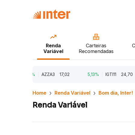
Renda
Carteiras
C
Variável
Recomendadas
9,79%
AZZA3
17,02
5,13%
IGTI11
24,70
Home
Renda Variável
Bom dia, Inter!
Renda Variável