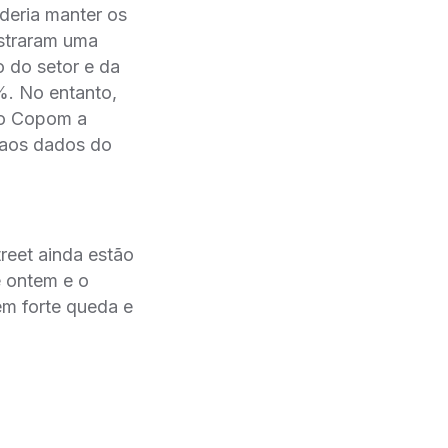
deria manter os
ostraram uma
 do setor e da
%. No entanto,
r o Copom a
a aos dados do
reet ainda estão
e ontem e o
em forte queda e