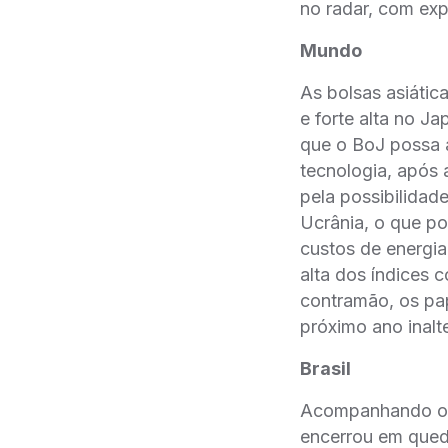
no radar, com exp
Mundo
As bolsas asiáti
e forte alta no J
que o BoJ possa a
tecnologia, após 
pela possibilidad
Ucrânia, o que po
custos de energi
alta dos índices
contramão, os pa
próximo ano inalt
Brasil
Acompanhando o m
encerrou em qued