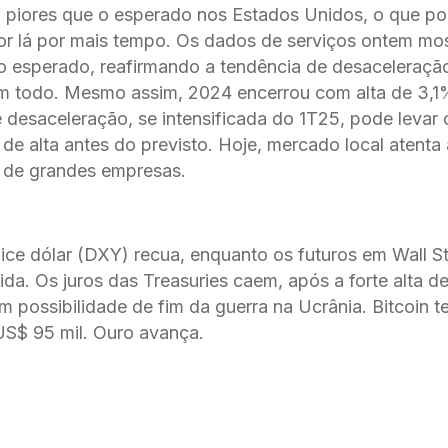
o piores que o esperado nos Estados Unidos, o que po
por lá por mais tempo. Os dados de serviços ontem m
o esperado, reafirmando a tendência de desaceleração
m todo. Mesmo assim, 2024 encerrou com alta de 3,1
 desaceleração, se intensificada do 1T25, pode leva
o de alta antes do previsto. Hoje, mercado local atent
s de grandes empresas.
dice dólar (DXY) recua, enquanto os futuros em Wall St
ida. Os juros das Treasuries caem, após a forte alta d
m possibilidade de fim da guerra na Ucrânia. Bitcoin t
US$ 95 mil. Ouro avança.