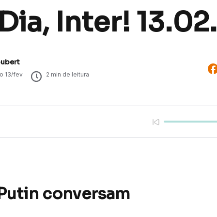
ia, Inter! 13.02
oubert
do
13/fev
2
min de leitura
Putin conversam