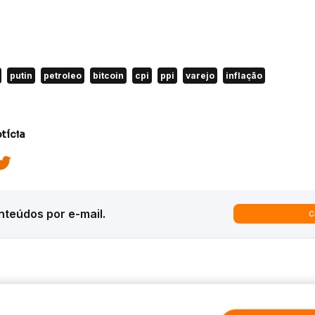
putin
petroleo
bitcoin
cpi
ppi
varejo
inflação
tícia
teúdos por e-mail.
C
ques
Análises
Inter News
trategy
Macroeconomia
Inter Strategy