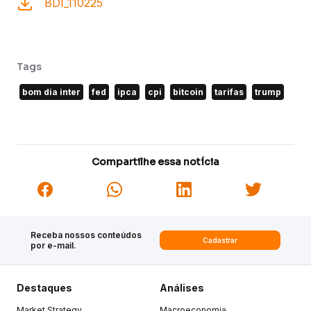
BDI_110225
Tags
bom dia inter
fed
ipca
cpi
bitcoin
tarifas
trump
Compartilhe essa notícia
Receba nossos conteúdos
Cadastrar
por e-mail.
Destaques
Análises
Market Strategy
Macroeconomia