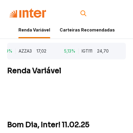
Renda Variável
Carteiras Recomendadas
Cri
,79%
AZZA3
17,02
5,13%
IGTI11
24,70
1,77
Renda Variável
Bom Dia, Inter! 11.02.25