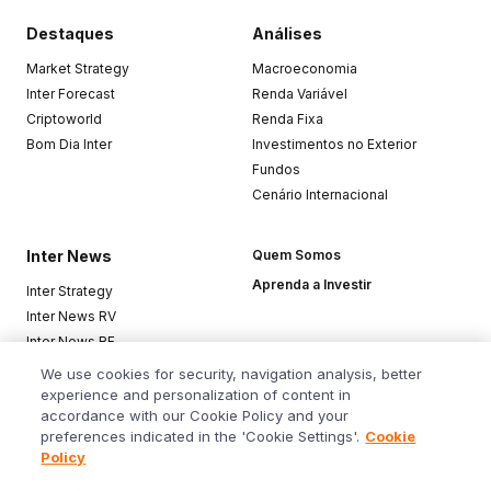
Destaques
Análises
Market Strategy
Macroeconomia
Inter Forecast
Renda Variável
Criptoworld
Renda Fixa
Bom Dia Inter
Investimentos no Exterior
Fundos
Cenário Internacional
Inter News
Quem Somos
Aprenda a Investir
Inter Strategy
Inter News RV
Inter News RF
Top Funds
We use cookies for security, navigation analysis, better
experience and personalization of content in
accordance with our Cookie Policy and your
Baixe o app
preferences indicated in the 'Cookie Settings'.
Cookie
Policy