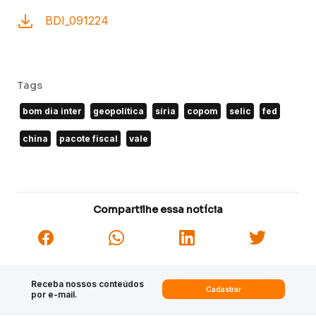
BDI_091224
Tags
bom dia inter
geopolítica
síria
copom
selic
fed
china
pacote fiscal
vale
Compartilhe essa notícia
Receba nossos conteúdos
Cadastrar
por e-mail.