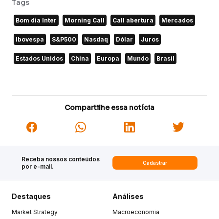
Tags
Bom dia Inter
Morning Call
Call abertura
Mercados
Ibovespa
S&P500
Nasdaq
Dólar
Juros
Estados Unidos
China
Europa
Mundo
Brasil
Compartilhe essa notícia
Receba nossos conteúdos
Cadastrar
por e-mail.
Destaques
Análises
Market Strategy
Macroeconomia