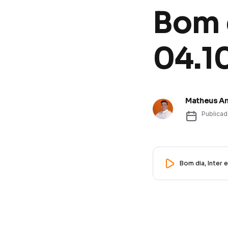
Bom d
04.1
Matheus A
Publica
Bom dia, Inter 