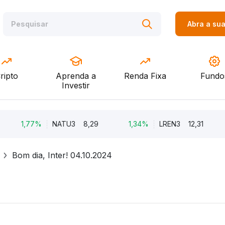
Abra a su
ripto
Aprenda a
Renda Fixa
Fundo
Investir
1,77%
NATU3
8,29
1,34%
LREN3
12,31
-8,
Bom dia, Inter! 04.10.2024