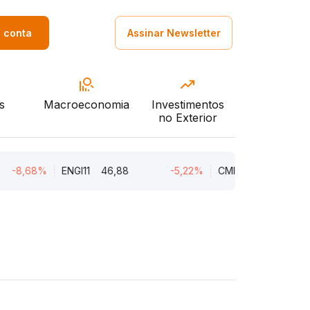
a conta
Assinar Newsletter
s
Macroeconomia
Investimentos
no Exterior
68%
ENGI11
46,88
-5,22%
CMIN3
5,45
-5,2