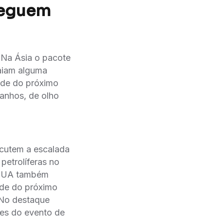
 seguem
 Na Ásia o pacote
aiam alguma
ade do próximo
anhos, de olho
rcutem a escalada
petrolíferas no
s EUA também
ade do próximo
 No destaque
tes do evento de