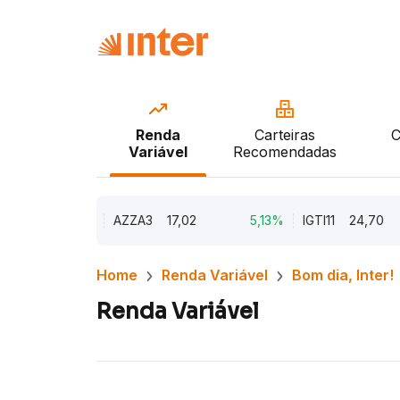
Renda
Carteiras
C
Variável
Recomendadas
9,79%
AZZA3
17,02
5,13%
IGTI11
24,70
Home
Renda Variável
Bom dia, Inter!
Renda Variável