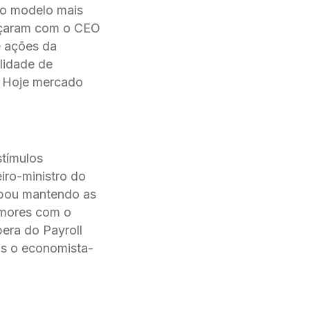
do modelo mais
ançaram com o CEO
e ações da
lidade de
. Hoje mercado
stímulos
iro-ministro do
abou mantendo as
emores com o
era do Payroll
ós o economista-