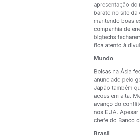
apresentação do 
barato no site d
mantendo boas ex
companhia de ener
bigtechs fechare
fica atento à div
Mundo
Bolsas na Ásia f
anunciado pelo g
Japão também que
ações em alta. M
avanço do conflit
nos EUA. Apesar 
chefe do Banco da
Brasil