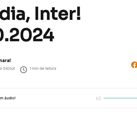
ia, Inter!
0.2024
maral
do
04/out
1
min de leitura
em áudio!