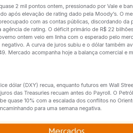
quase 2 mil pontos ontem, pressionado por Vale e ba
ido após elevação de rating dado pela Moody’s. O m
 preocupado com as contas públicas, discordando da 
a agência de rating. O déficit primário de R$ 22 bilhõ
overno ontem veio em linha com o esperado pelo merc
 negativo. A curva de juros subiu e o dólar também a
,49. Mercado acompanha hoje a balança comercial e 
dice dólar (DXY) recua, enquanto futuros em Wall Stre
juros das Treasuries recuam antes do Payroll. O Petró
be quase 10% com a escalada dos conflitos no Orient
encaminhando para uma semana negativa.