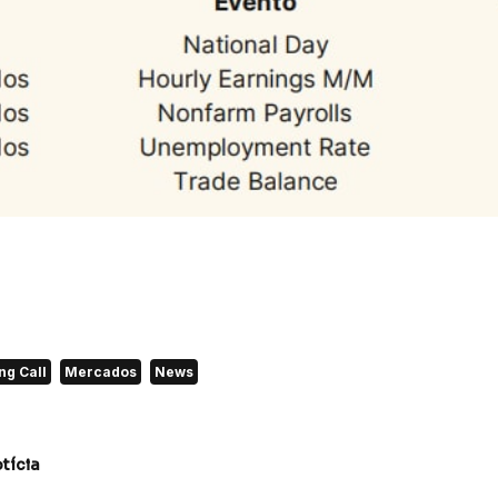
ng Call
Mercados
News
tícia