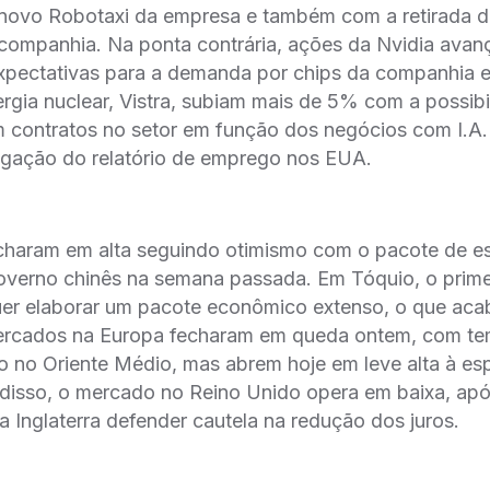
novo Robotaxi da empresa e também com a retirada 
a companhia. Na ponta contrária, ações da Nvidia av
pectativas para a demanda por chips da companhia 
gia nuclear, Vistra, subiam mais de 5% com a possibi
m contratos no setor em função dos negócios com I.A
ulgação do relatório de emprego nos EUA.
echaram em alta seguindo otimismo com o pacote de e
overno chinês na semana passada. Em Tóquio, o prime
r elaborar um pacote econômico extenso, o que ac
ercados na Europa fecharam em queda ontem, com t
o no Oriente Médio, mas abrem hoje em leve alta à esp
disso, o mercado no Reino Unido opera em baixa, ap
 Inglaterra defender cautela na redução dos juros.