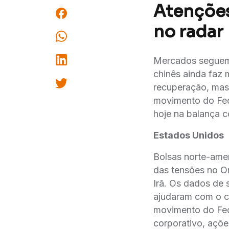
Atenções
no radar
Mercados seguem 
chinês ainda faz
recuperação, mas
movimento do Fed
hoje na balança c
Estados Unidos
Bolsas norte-ame
das tensões no Or
Irã. Os dados de
ajudaram com o cl
movimento do Fed
corporativo, açõ