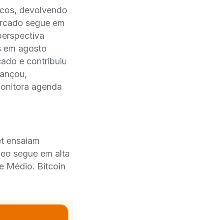
ncos, devolvendo
ercado segue em
perspectiva
es em agosto
ado e contribuiu
vançou,
monitora agenda
et ensaiam
leo segue em alta
e Médio. Bitcoin