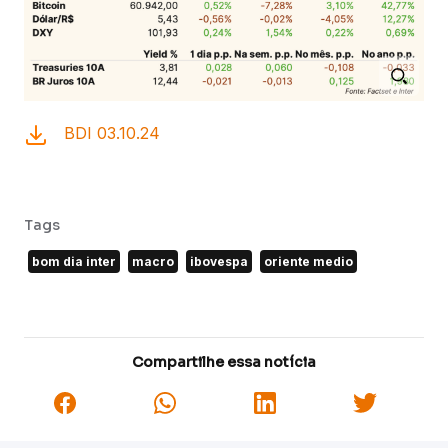
BDI 03.10.24
Tags
bom dia inter
macro
ibovespa
oriente medio
Compartilhe essa notícia