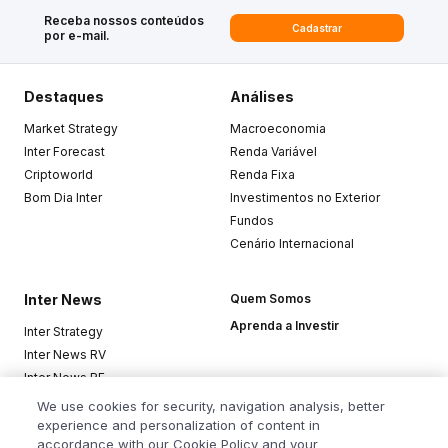
Receba nossos conteúdos
Cadastrar
por e-mail.
Destaques
Análises
Market Strategy
Macroeconomia
Inter Forecast
Renda Variável
Criptoworld
Renda Fixa
Bom Dia Inter
Investimentos no Exterior
Fundos
Cenário Internacional
Inter News
Quem Somos
Aprenda a Investir
Inter Strategy
Inter News RV
Inter News RF
Top Funds
We use cookies for security, navigation analysis, better
experience and personalization of content in
accordance with our Cookie Policy and your