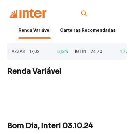
Renda Variável
Carteiras Recomendadas
Cri
%
AZZA3
17,02
5,13%
IGTI11
24,70
1,77%
Renda Variável
Bom Dia, Inter! 03.10.24