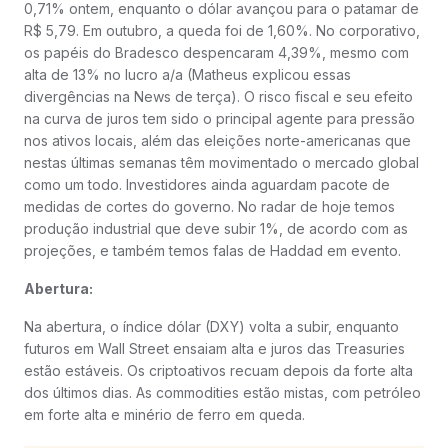
0,71% ontem, enquanto o dólar avançou para o patamar de
R$ 5,79. Em outubro, a queda foi de 1,60%. No corporativo,
os papéis do Bradesco despencaram 4,39%, mesmo com
alta de 13% no lucro a/a (Matheus explicou essas
divergências na News de terça). O risco fiscal e seu efeito
na curva de juros tem sido o principal agente para pressão
nos ativos locais, além das eleições norte-americanas que
nestas últimas semanas têm movimentado o mercado global
como um todo. Investidores ainda aguardam pacote de
medidas de cortes do governo. No radar de hoje temos
produção industrial que deve subir 1%, de acordo com as
projeções, e também temos falas de Haddad em evento.
Abertura:
Na abertura, o índice dólar (DXY) volta a subir, enquanto
futuros em Wall Street ensaiam alta e juros das Treasuries
estão estáveis. Os criptoativos recuam depois da forte alta
dos últimos dias. As commodities estão mistas, com petróleo
em forte alta e minério de ferro em queda.