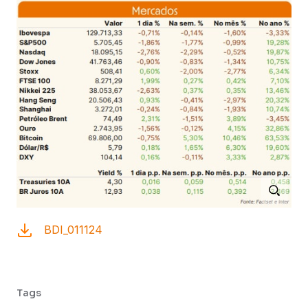
BDI_011124
Tags