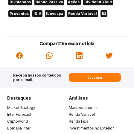
Dividendos
Renda Passiva
Ações
Dividend Yield
Proventos
IDIV
Ibovespa
Renda Variável
B3
Compartilhe essa notícia
Receba nossos conteúdos
Cadastrar
por e-mail.
Destaques
Análises
Market Strategy
Macroeconomia
Inter Forecast
Renda Variável
Criptoworld
Renda Fixa
Bom Dia Inter
Investimentos no Exterior