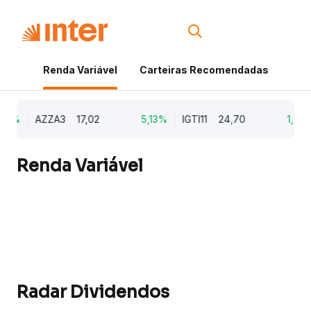
Renda Variável
Carteiras Recomendadas
Cri
9%
AZZA3
17,02
5,13%
IGTI11
24,70
1,77%
Renda Variável
Radar Dividendos