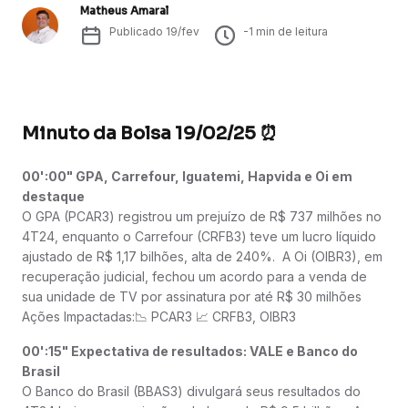
Matheus Amaral
Publicado
19/fev
-1
min de leitura
Minuto da Bolsa 19/02/25 ⏰
00':00" GPA, Carrefour, Iguatemi, Hapvida e Oi em
destaque
O GPA (PCAR3) registrou um prejuízo de R$ 737 milhões no
4T24, enquanto o Carrefour (CRFB3) teve um lucro líquido
ajustado de R$ 1,17 bilhões, alta de 240%. A Oi (OIBR3), em
recuperação judicial, fechou um acordo para a venda de
sua unidade de TV por assinatura por até R$ 30 milhões
Ações Impactadas:📉 PCAR3 📈 CRFB3, OIBR3
00':15" Expectativa de resultados: VALE e Banco do
Brasil
O Banco do Brasil (BBAS3) divulgará seus resultados do