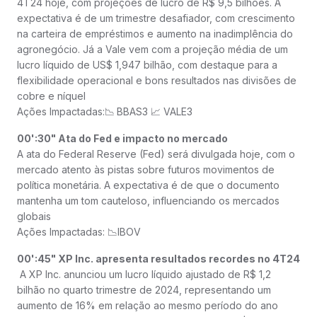
4T24 hoje, com projeções de lucro de R$ 9,5 bilhões. A
expectativa é de um trimestre desafiador, com crescimento
na carteira de empréstimos e aumento na inadimplência do
agronegócio. Já a Vale vem com a projeção média de um
lucro líquido de US$ 1,947 bilhão, com destaque para a
flexibilidade operacional e bons resultados nas divisões de
cobre e níquel
Ações Impactadas:📉
BBAS3 📈 VALE3
00':30" Ata do Fed e impacto no mercado
A ata do Federal Reserve (Fed) será divulgada hoje, com o
mercado atento às pistas sobre futuros movimentos de
política monetária. A expectativa é de que o documento
mantenha um tom cauteloso, influenciando os mercados
globais
Ações Impactadas: 📉IBOV
00':45" XP Inc. apresenta resultados recordes no 4T24
A XP Inc. anunciou um lucro líquido ajustado de R$ 1,2
bilhão no quarto trimestre de 2024, representando um
aumento de 16% em relação ao mesmo período do ano