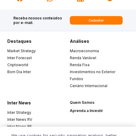
Receba nossos conteúdos
Cadastrar
por e-mail.
Destaques
Análises
Market Strategy
Macroeconomia
Inter Forecast
Renda Variável
Criptoworld
Renda Fixa
Bom Dia Inter
Investimentos no Exterior
Fundos
Cenário Internacional
Inter News
Quem Somos
Aprenda a Investir
Inter Strategy
Inter News RV
Inter News RF
Top Funds
We use cookies for security, navigation analysis, better