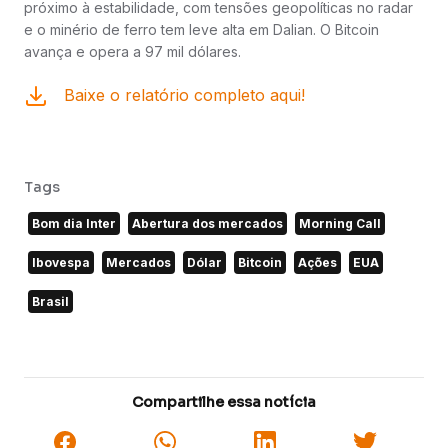
próximo à estabilidade, com tensões geopolíticas no radar
e o minério de ferro tem leve alta em Dalian. O Bitcoin
avança e opera a 97 mil dólares.
Baixe o relatório completo aqui!
Tags
Bom dia Inter
Abertura dos mercados
Morning Call
Ibovespa
Mercados
Dólar
Bitcoin
Ações
EUA
Brasil
Compartilhe essa notícia