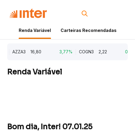
Renda Variável
Carteiras Recomendadas
Cri
3%
AZZA3
16,80
3,77%
COGN3
2,22
0,91%
Renda Variável
Bom dia, Inter! 07.01.25