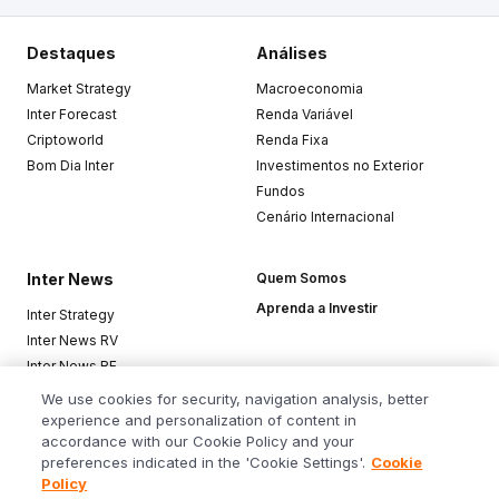
Destaques
Análises
Market Strategy
Macroeconomia
Inter Forecast
Renda Variável
Criptoworld
Renda Fixa
Bom Dia Inter
Investimentos no Exterior
Fundos
Cenário Internacional
Inter News
Quem Somos
Aprenda a Investir
Inter Strategy
Inter News RV
Inter News RF
Top Funds
We use cookies for security, navigation analysis, better
experience and personalization of content in
accordance with our Cookie Policy and your
Baixe o app
preferences indicated in the 'Cookie Settings'.
Cookie
Policy