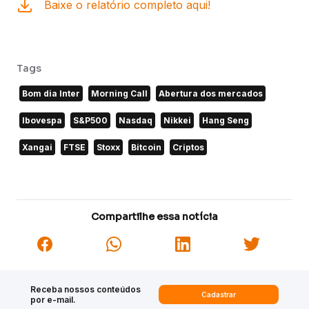
Baixe o relatório completo aqui!
Tags
Bom dia Inter
Morning Call
Abertura dos mercados
Ibovespa
S&P500
Nasdaq
Nikkei
Hang Seng
Xangai
FTSE
Stoxx
Bitcoin
Criptos
Compartilhe essa notícia
Receba nossos conteúdos
Cadastrar
por e-mail.