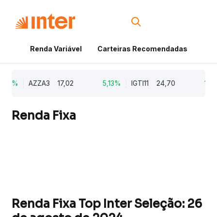
Renda Variável
Carteiras Recomendadas
Cri
,79%
AZZA3
17,02
5,13%
IGTI11
24,70
1,77
Renda Fixa
Renda Fixa Top Inter Seleção: 26